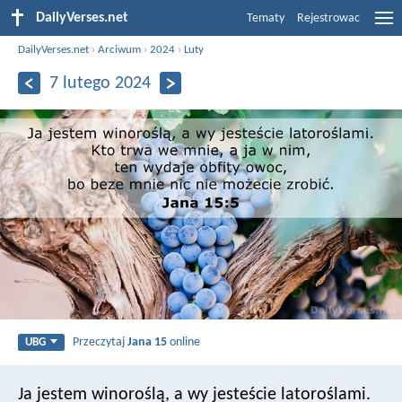
DailyVerses.net
Tematy
Rejestrowac
DailyVerses.net
›
Arciwum
›
2024
›
Luty
7 lutego 2024
Przeczytaj
Jana 15
online
UBG
Ja jestem winoroślą, a wy jesteście latoroślami.