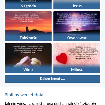
Nagroda
Jezus
Zależność
Owocować
Wino
Miłość
Dalsze tematy...
Biblijny werset dnia
Jak nie wiesz, jaka jest droga ducha,
i
jak
się kształtują