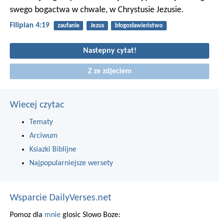
swego bogactwa w chwale, w Chrystusie Jezusie.
Filipian 4:19
zaufanie
Jezus
błogosławieństwo
Nastepny cytat!
Z ze zdjeciem
Wiecej czytac
Tematy
Arciwum
Ksiazki Biblijne
Najpopularniejsze wersety
Wsparcie DailyVerses.net
Pomoz dla
mnie
glosic Slowo Boze: