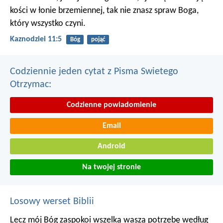
kości w łonie brzemiennej, tak nie znasz spraw Boga,
który wszystko czyni.
Kaznodziei 11:5
Bóg
pojąć
Codziennie jeden cytat z Pisma Swietego
Otrzymac:
Codzienne powiadomienie
Email
Android
Na twojej stronie
Losowy werset Biblii
Lecz mój Bóg zaspokoi wszelką waszą potrzebę według