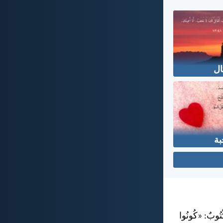
ال
بة
كْتُوبٌ: «كُونُوا