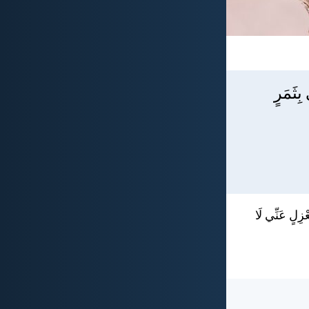
بِثَمَرٍ
َعْزِلٍ عَنِّي لَا