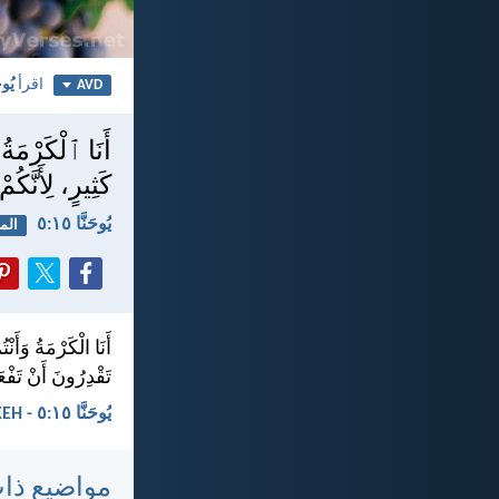
اقرأ
يُوحَ
AVD
أَنَا ٱلْكَرْمَةُ 
كَثِيرٍ، لِأَنَّكُ
يُوحَنَّا ١٥:‏٥
الم
أَنَا الْكَرْمَةُ وَأَنْ
تَقْدِرُونَ أَنْ تَفْعَ
يُوحَنَّا ١٥:‏٥ - KEH
مواضيع ذا