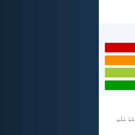
تَهُ عَلَى