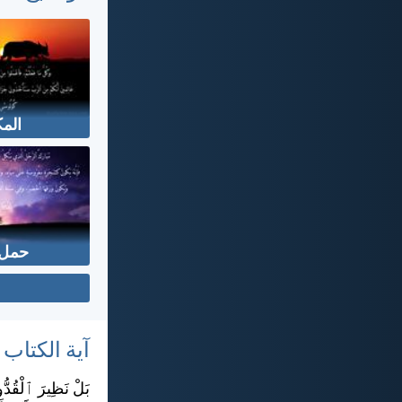
المك
حمل 
آية الكتاب
بَلْ نَظِيرَ ٱلْقُدُّ