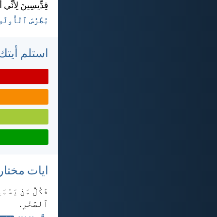
قِدِّيسِينَ لِأَنِّي 
بُطْرُسَ ٱلْأُولَى ١:‏١٥-‏
استلم أيتك 
ايات مختار
فَكُلُّ مَنْ يَسْم
ٱلصَّخْرِ.