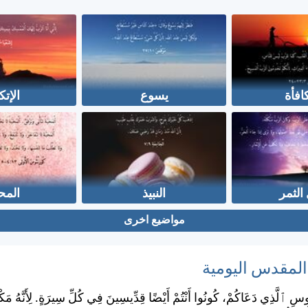
افأة
يسوع
الإتك
الثمر
النبيذ
المح
مواضيع اخرى
 المقدس اليومية
وسِ ٱلَّذِي دَعَاكُمْ، كُونُوا أَنْتُمْ أَيْضًا قِدِّيسِينَ فِي كُلِّ سِيرَةٍ. لِأَنَّهُ مَ