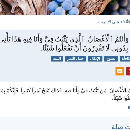
نَّا ١٥
على الإنترنت
وَأَنْتُمُ ٱلْأَغْصَانُ. ٱلَّذِي يَثْبُتُ فِيَّ وَأَنَا فِيهِ هَذَا يَأْتِي 
مْ بِدُونِي لَا تَقْدِرُونَ أَنْ تَفْعَلُوا شَيْئًا.
كافأة
يسوع
الإتكال
حمل الثمر
النبيذ
تُمُ الأَغْصَانُ. مَنْ يَثْبُتُ فِيَّ وَأَنَا فِيهِ، فَذَاكَ يُنْتِجُ ثَمَراً كَثِيراً. فَإِنَّكُمْ بِم
لُوا شَيْئاً.
ت صلة