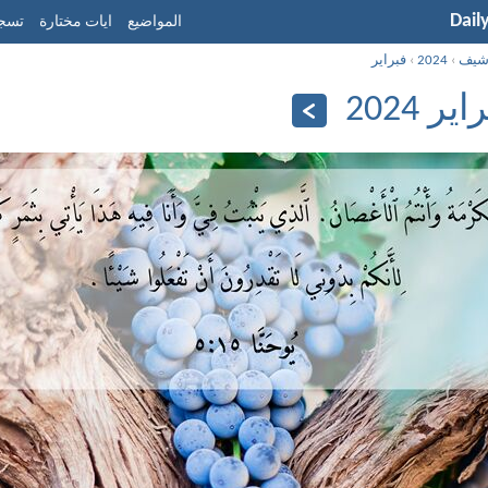
Dail
المواضيع
ايات مختارة
تسجي
شيف
›
2024
›
فبراير