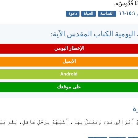
أَنَا قُدُّوسٌ».
١٦
القداسة
الحياة
دعوة
اليومية الكتاب المقدس الآية:
الإخطار اليومي
الايميل
Android
على موقعك
ة
َعُ أَقْوَالِي هَذِهِ وَيَعْمَلُ بِهَا، أُشَبِّهُهُ بِرَجُلٍ عَاقِلٍ، بَنَى بَيْ