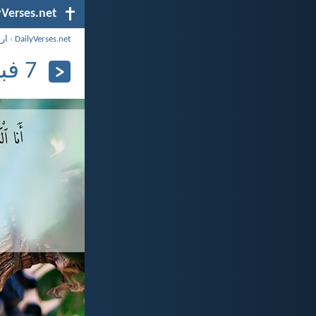
yVerses.net
DailyVerses.net
›
ار
7 فبراير 2024