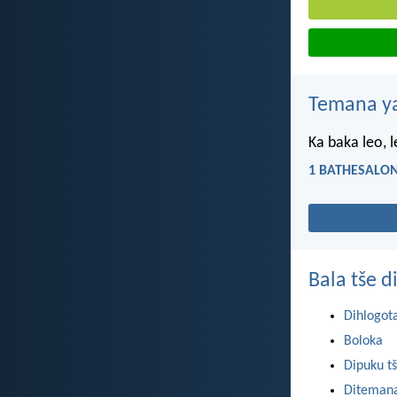
Temana ya
Ka baka leo, l
1 BATHESALON
Bala tše 
Dihlogot
Boloka
Dipuku tš
Ditemana