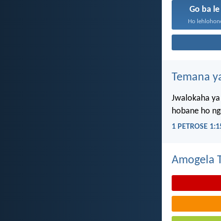
Go ba l
Ho lehlohono
Temana ya
Jwalokaha ya 
hobane ho ngo
1 PETROSE 1:1
Amogela Te