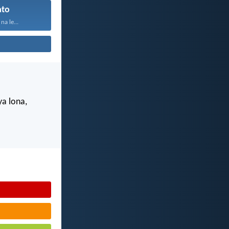
ato
na le...
ya lona,