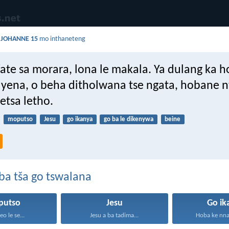
a
JOHANNE 15
mo inthaneteng
ate sa morara, lona le makala. Ya dulang ka h
 yena, o beha ditholwana tse ngata, hobane n
 etsa letho.
moputso
Jesu
go ikanya
go ba le dikenywa
beine
ba tša go tswalana
putso
Jesu
Go ik
eo le se...
Jesu a ba tadima...
Hoba ke nna