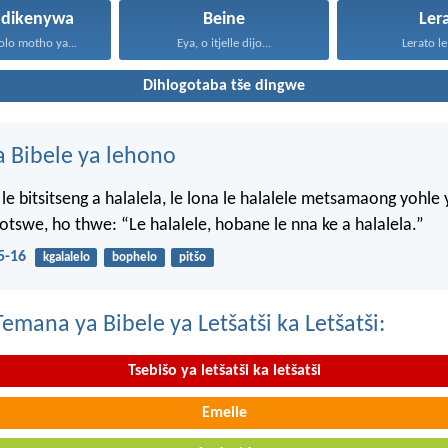
e dikenywa
Beine
Ler
lo motho ya...
Eya, o itjelle dijo...
Lerato le 
Dihlogotaba tše dingwe
 Bibele ya lehono
le bitsitseng a halalela, le lona le halalele metsamaong yohle 
tswe, ho thwe: “Le halalele, hobane le nna ke a halalela.”
5-16
kgalalelo
bophelo
pitšo
mana ya Bibele ya Letšatši ka Letšatši:
Tsebišo ya letšatši ka letšatši
Emeile