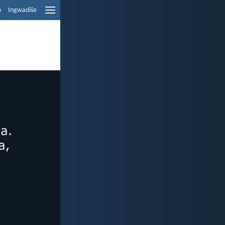
o
Ingwadiše