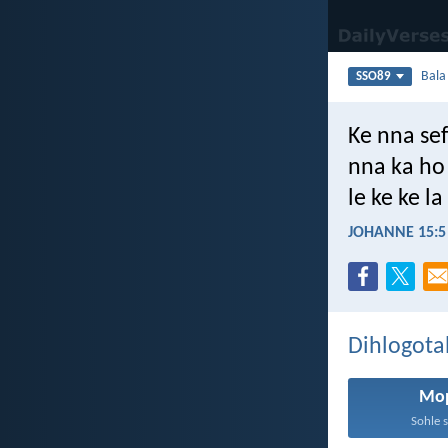
Bal
SSO89
Ke nna sef
nna ka ho
le ke ke la
JOHANNE 15:5
Dihlogota
Mo
Sohle s