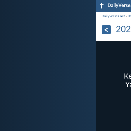
DailyVerse
DailyVerses.net
›
B
202