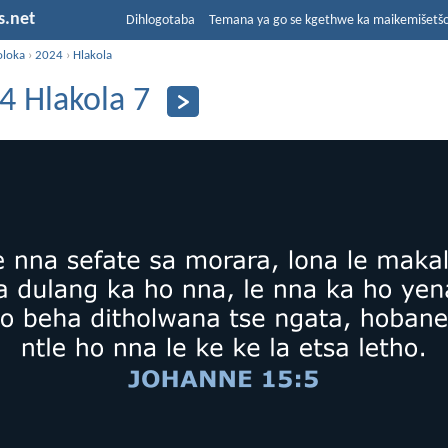
s.net
Dihlogotaba
Temana ya go se kgethwe ka maikemišetš
oloka
›
2024
›
Hlakola
4 Hlakola 7