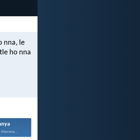
o nna, le
tle ho nna
anya
 Morena...