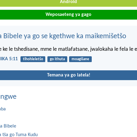
Android
Weposaeteng ya gago
 Bibele ya go se kgethwe ka maikemišetšo
e ke le tshedisane, mme le matlafatsane, jwalokaha le fela le e
IKA 5:11
tlhohleletšo
go ithuta
moagišane
Temana ya go latela!
dingwe
aba
a Bibele
 tša go Tuma Kudu