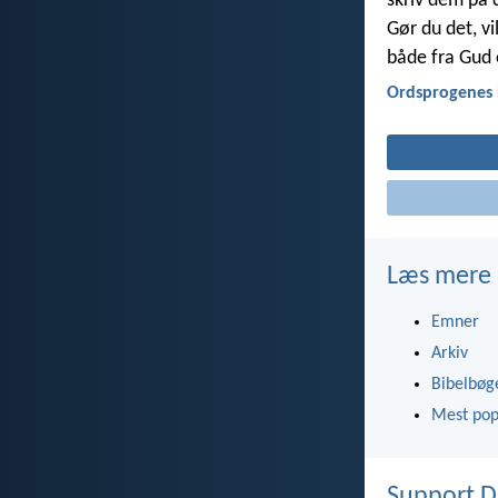
skriv dem på d
Gør du det, vi
både fra Gud
Ordsprogenes 
Læs mere
Emner
Arkiv
Bibelbøg
Mest pop
Support D