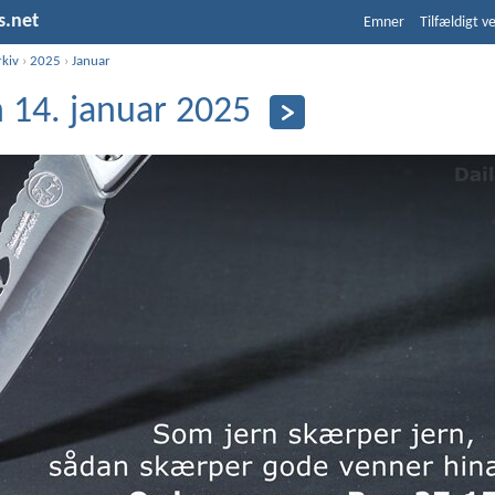
s.net
Emner
Tilfældigt v
rkiv
›
2025
›
Januar
 14. januar 2025