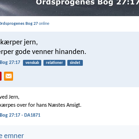
Ordsprogenes Bog 27
online
skærper jern,
rper gode venner hinanden.
Bog 27:17
venskab
relationer
sindet
ved Jern,
kærpes over for hans Næstes Ansigt.
Bog 27:17 - DA1871
e emner