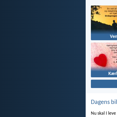
Ve
Kær
Dagens bi
Nu skal I leve 