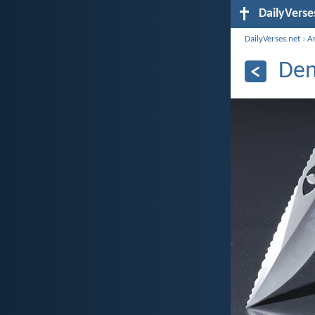
DailyVerse
DailyVerses.net
›
A
Den