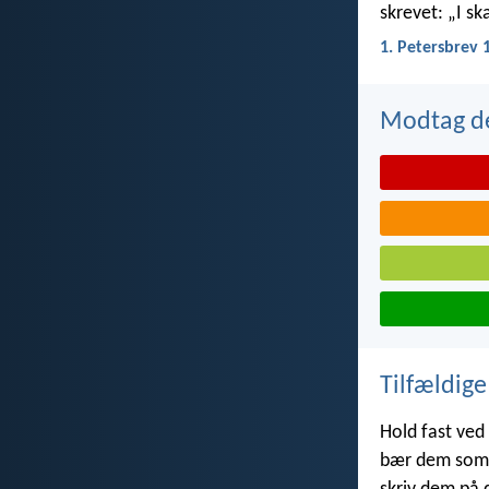
skrevet: „I ska
1. Petersbrev 
Modtag de
Tilfældige
Hold fast ved
bær dem som 