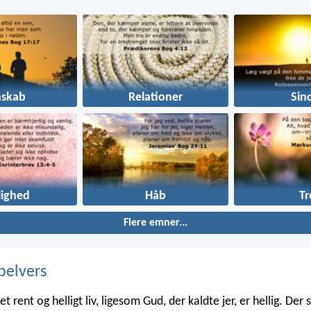
nskab
Relationer
Sin
lighed
Håb
Tr
Flere emner...
belvers
et rent og helligt liv, ligesom Gud, der kaldte jer, er hellig. Der s