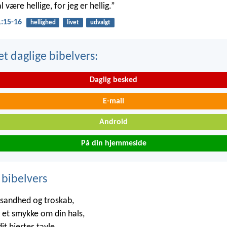
l være hellige, for jeg er hellig.”
1:15-16
hellighed
livet
udvalgt
t daglige bibelvers:
Daglig besked
E-mail
Android
På din hjemmeside
 bibelvers
 sandhed og troskab,
et smykke om din hals,