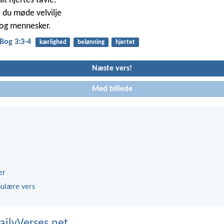
it hjertes tavle.
l du møde velvilje
 og mennesker.
Bog 3:3-4
kærlighed
belønning
hjertet
Næste vers!
Med billede
er
ulære vers
ailyVerses.net