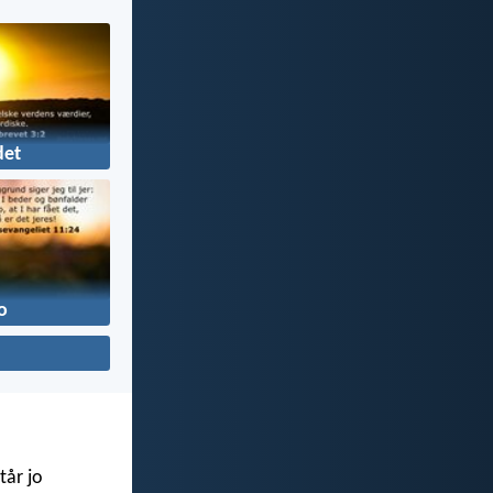
det
o
tår jo