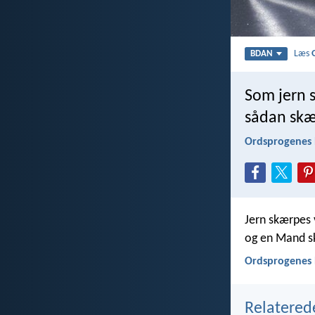
Læs
BDAN
Som jern 
sådan skæ
Ordsprogenes 
Jern skærpes 
og en Mand s
Ordsprogenes 
Relatered