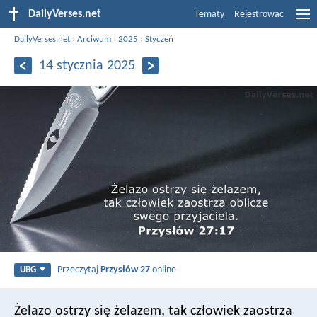
DailyVerses.net
Tematy
Rejestrowac
DailyVerses.net
›
Arciwum
›
2025
›
Styczeń
14 stycznia 2025
Przeczytaj
Przysłów 27
online
UBG
Żelazo ostrzy się żelazem,
tak człowiek zaostrza