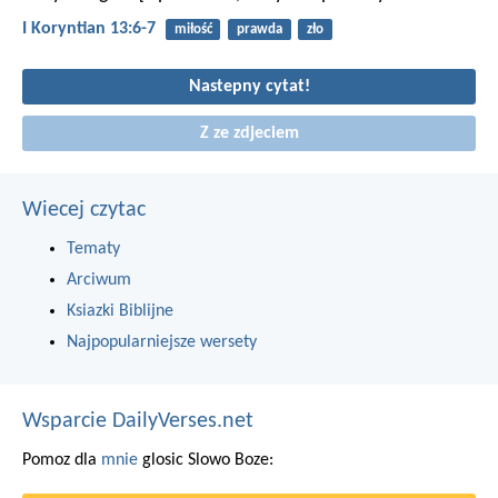
I Koryntian 13:6-7
miłość
prawda
zło
Nastepny cytat!
Z ze zdjeciem
Wiecej czytac
Tematy
Arciwum
Ksiazki Biblijne
Najpopularniejsze wersety
Wsparcie DailyVerses.net
Pomoz dla
mnie
glosic Slowo Boze: