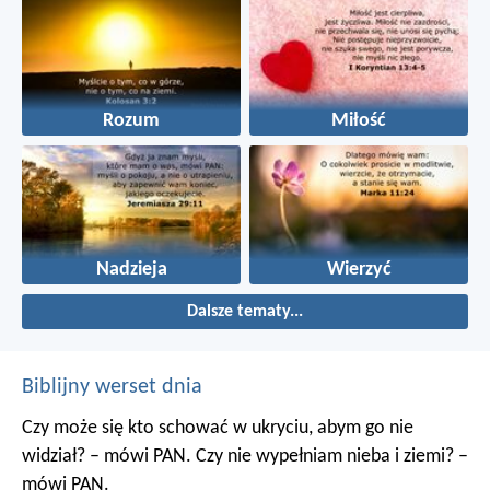
Rozum
Miłość
Nadzieja
Wierzyć
Dalsze tematy...
Biblijny werset dnia
Czy może się kto schować w ukryciu, abym go nie
widział? – mówi PAN. Czy nie wypełniam nieba i ziemi? –
mówi PAN.