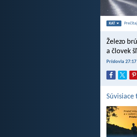
Prečíta
KAT
Železo br
a človek š
Príslovia 27:17
Súvisiace