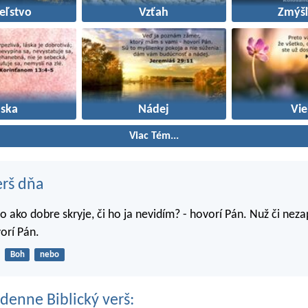
teľstvo
Vzťah
Zmýšľ
áska
Nádej
Vie
Viac Tém...
erš dňa
o ako dobre skryje, či ho ja nevidím? - hovorí Pán. Nuž či nez
orí Pán.
Boh
nebo
denne Biblický verš: