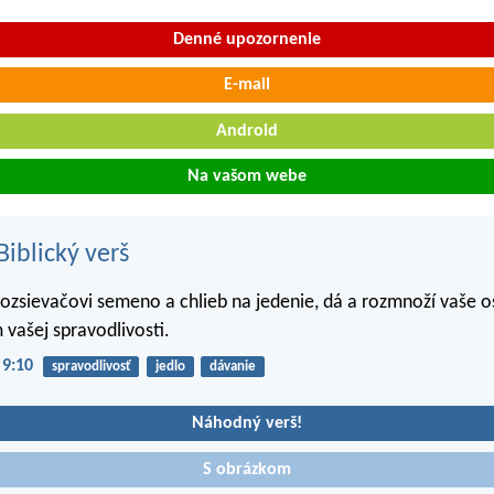
Denné upozornenie
E-mail
Android
Na vašom webe
iblický verš
rozsievačovi semeno a chlieb na jedenie, dá a rozmnoží vaše o
 vašej spravodlivosti.
 9:10
spravodlivosť
jedlo
dávanie
Náhodný verš!
S obrázkom