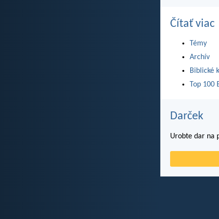
Čítať viac
Témy
Archív
Biblické 
Top 100 B
Darček
Urobte dar na p