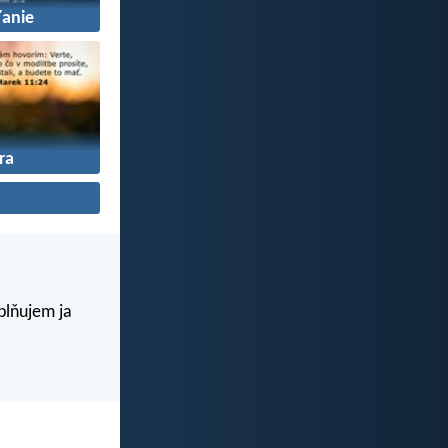
anie
ra
aplňujem ja