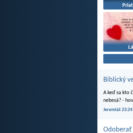
Pria
L
Biblický v
A keď sa kto č
nebesá? - hov
Jeremiáš 23:24
Odoberať 