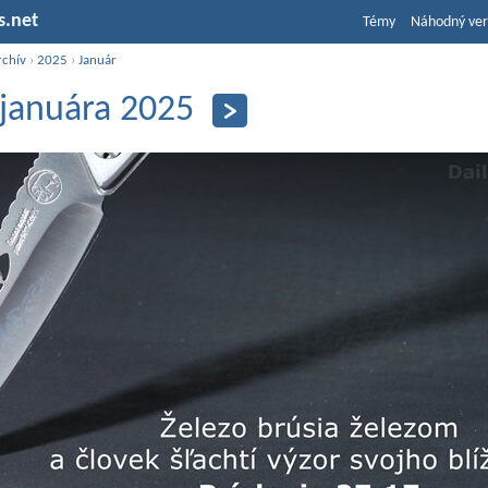
s.net
Témy
Náhodný ver
rchív
›
2025
›
Január
 januára 2025