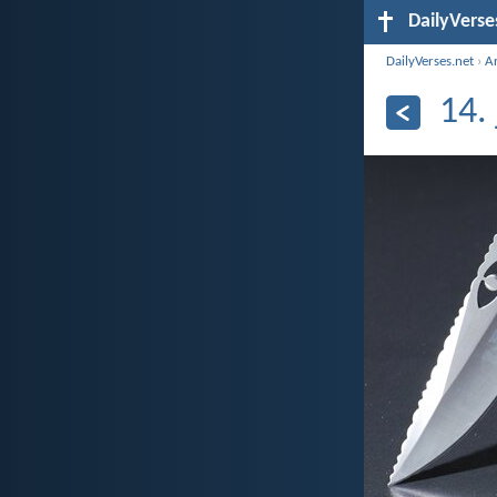
DailyVerse
DailyVerses.net
›
A
14.