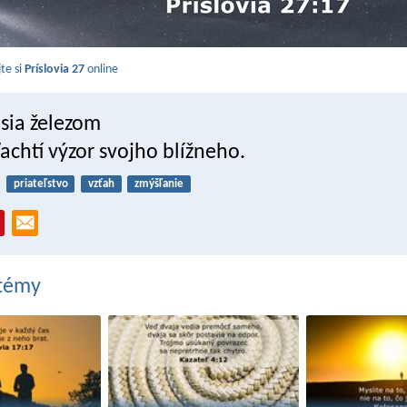
jte si
Príslovia 27
online
úsia železom
ľachtí výzor svojho blížneho.
priateľstvo
vzťah
zmýšľanie
 témy