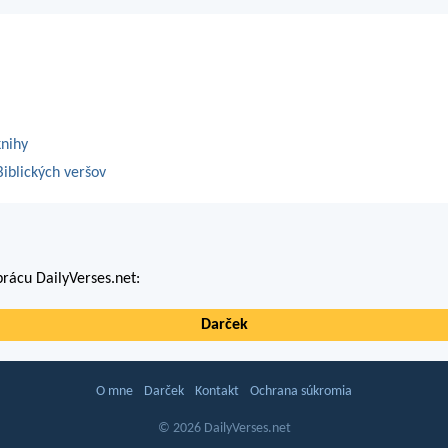
knihy
iblických veršov
rácu DailyVerses.net:
Darček
O mne
Darček
Kontakt
Ochrana súkromia
© 2026 DailyVerses.net