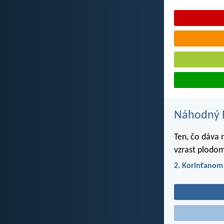
Náhodný B
Ten, čo dáva 
vzrast plodom
2. Korinťanom