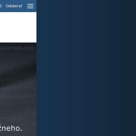
š
Odoberať