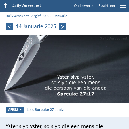
DailyVerses.net
Onderwerpe
Registreer
DailyVerses.net
›
Argief
›
2025
›
Januarie
14 Januarie 2025
Lees
Spreuke 27
aanlyn
AFR53
Yster slyp yster,
so slyp die een mens die