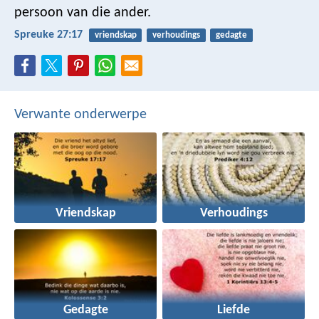
persoon van die ander.
Spreuke 27:17
vriendskap
verhoudings
gedagte
Verwante onderwerpe
Vriendskap
Verhoudings
Gedagte
Liefde