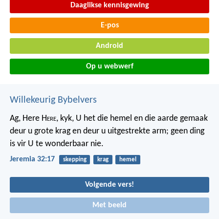
Daaglikse kennisgewing
E-pos
Android
Op u webwerf
Willekeurig Bybelvers
Ag, Here H
ere
, kyk, U het die hemel en die aarde gemaak
deur u grote krag en deur u uitgestrekte arm; geen ding
is vir U te wonderbaar nie.
Jeremia 32:17
skepping
krag
hemel
Volgende vers!
Met beeld