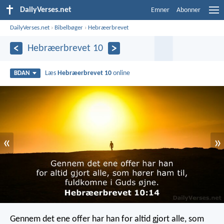
DailyVerses.net
Emner
Abonner
DailyVerses.net
›
Bibelbøger
›
Hebræerbrevet
Hebræerbrevet 10
Læs
Hebræerbrevet 10
online
BDAN
«
»
Gennem det ene offer har han for altid gjort alle, som