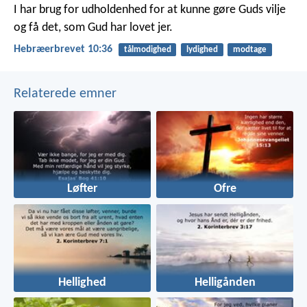
I har brug for udholdenhed for at kunne gøre Guds vilje
og få det, som Gud har lovet jer.
Hebræerbrevet 10:36
tålmodighed
lydighed
modtage
Relaterede emner
Løfter
Ofre
Hellighed
Helligånden