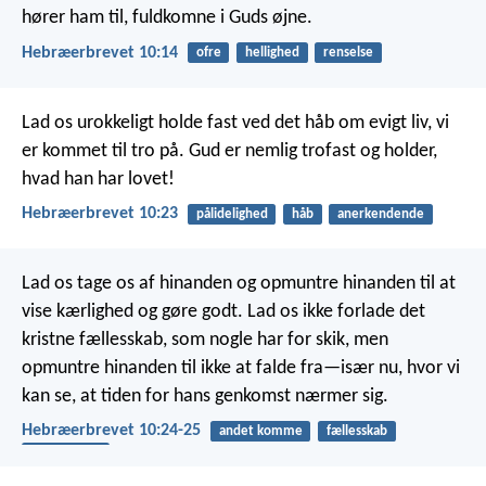
hører ham til, fuldkomne i Guds øjne.
Hebræerbrevet 10:14
ofre
hellighed
renselse
Lad os urokkeligt holde fast ved det håb om evigt liv, vi
er kommet til tro på. Gud er nemlig trofast og holder,
hvad han har lovet!
Hebræerbrevet 10:23
pålidelighed
håb
anerkendende
Lad os tage os af hinanden og opmuntre hinanden til at
vise kærlighed og gøre godt. Lad os ikke forlade det
kristne fællesskab, som nogle har for skik, men
opmuntre hinanden til ikke at falde fra—især nu, hvor vi
kan se, at tiden for hans genkomst nærmer sig.
Hebræerbrevet 10:24-25
andet komme
fællesskab
opmuntring