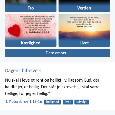
Tro
Verden
Kærlighed
Livet
Flere emner...
Dagens bibelvers
Nu skal I leve et rent og helligt liv, ligesom Gud, der
kaldte jer, er hellig. Der står jo skrevet: „I skal være
hellige, for jeg er hellig.”
1. Petersbrev 1:15-16
hellighed
livet
udvalgt