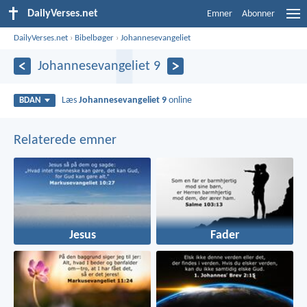
DailyVerses.net
Emner
Abonner
DailyVerses.net
›
Bibelbøger
›
Johannesevangeliet
Johannesevangeliet 9
Læs
Johannesevangeliet 9
online
BDAN
Relaterede emner
Jesus
Fader