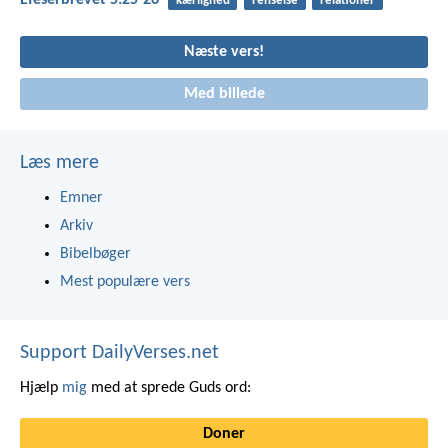
kærlighed
renselse
relationer
Næste vers!
Med billede
Læs mere
Emner
Arkiv
Bibelbøger
Mest populære vers
Support DailyVerses.net
Hjælp
mig
med at sprede Guds ord:
Doner