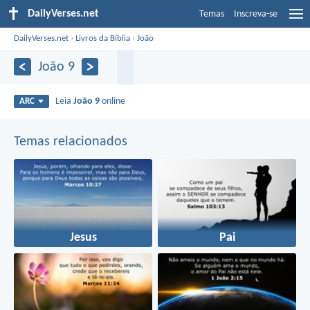
DailyVerses.net
Temas
Inscreva-se
DailyVerses.net
›
Livros da Bíblia
›
João
João 9
Leia
João 9
online
ARC
Temas relacionados
Jesus
Pai