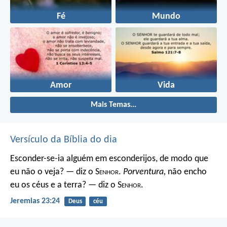
Fé
Mundo
Amor
Vida
Mais Temas...
Versículo da Bíblia do dia
Esconder-se-ia alguém em esconderijos, de modo que
eu não o veja? — diz o S
enhor
.
Porventura,
não encho
eu os céus e a terra? — diz o S
enhor
.
Jeremias 23:24
Deus
céu