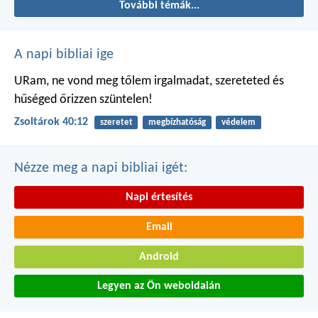
További témák...
A napi bibliai ige
URam, ne vond meg tőlem irgalmadat,
szereteted és
hűséged őrizzen szüntelen!
Zsoltárok 40:12
szeretet
megbízhatóság
védelem
Nézze meg a napi bibliai igét:
Napi értesítés
Email
Android
Legyen az Ön weboldalán