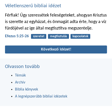
Véletlenszerű bibliai idézet
Férfiak! Úgy szeressétek feleségeteket, ahogyan Krisztus
is szerette az egyházat, és önmagát adta érte, hogy a víz
fürdőjével az ige által megtisztítva megszentelje.
Efezus 5:25-26
szeretet
megtisztulás
kapcsolatok
Következő idézet!
Olvasson tovább
Témák
Archív
Biblia könyvek
A legnépszerűbb bibliai idézetek