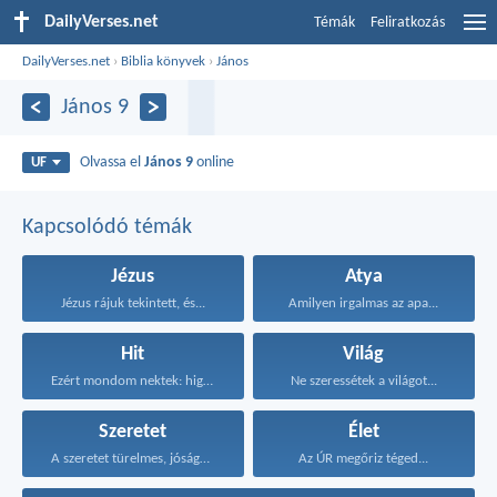
DailyVerses.net
Témák
Feliratkozás
DailyVerses.net
›
Biblia könyvek
›
János
János 9
Olvassa el
János 9
online
UF
Kapcsolódó témák
Jézus
Atya
Jézus rájuk tekintett, és...
Amilyen irgalmas az apa...
Hit
Világ
Ezért mondom nektek: higgyétek...
Ne szeressétek a világot...
Szeretet
Élet
A szeretet türelmes, jóságos...
Az ÚR megőriz téged...