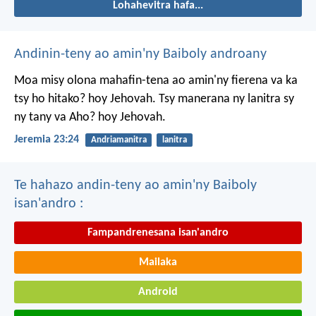
Lohahevitra hafa...
Andinin-teny ao amin'ny Baiboly androany
Moa misy olona mahafin-tena ao amin'ny fierena va ka
tsy ho hitako? hoy Jehovah. Tsy manerana ny lanitra sy
ny tany va Aho? hoy Jehovah.
Jeremia 23:24
Andriamanitra
lanitra
Te hahazo andin-teny ao amin'ny Baiboly
isan'andro :
Fampandrenesana isan'andro
Mailaka
Android