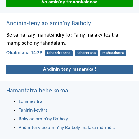
Ao amin'ny tranonkalanao
Andinin-teny ao amin'ny Baiboly
Be saina izay mahatsindry fo;
Fa ny malaky tezitra
mampiseho ny fahadalany.
Ohabolana 14:29
fahendresena
faharetana
mahatakatra
Andinin-teny manaraka !
Hamantatra bebe kokoa
Lohahevitra
Tahirin-kevitra
Boky ao amin'ny Baiboly
Andin-teny ao amin'ny Baiboly malaza indrindra