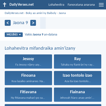
DailyVerses.net
Lohahevitra
Fanoratana anarana
DailyVerses.net
›
Boky ao amin'ny Baiboly
›
Jaona
Jaona 9
Vakio
Jaona 9
an-dalana
MG1865
Lohahevitra mifandraika amin'izany
Jesosy
Ray
Fa Jesosy nijery azy...
Tahaka ny fiantràn'ny ray...
Finoana
Izao tontolo izao
Koa lazaiko aminareo: Na...
Aza tia izao tontolo...
Fitiavana
Fiainana
Ny fitiavana mahari-po sady...
Jehovah hiaro anao amin'ny...