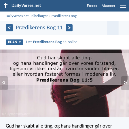
DailyVerses.net
Emner
Abonner
DailyVerses.net
›
Bibelbøger
›
Prædikerens Bog
Prædikerens Bog 11
Læs
Prædikerens Bog 11
online
BDAN
«
»
Gud har skabt alle ting, og hans handlinger går over