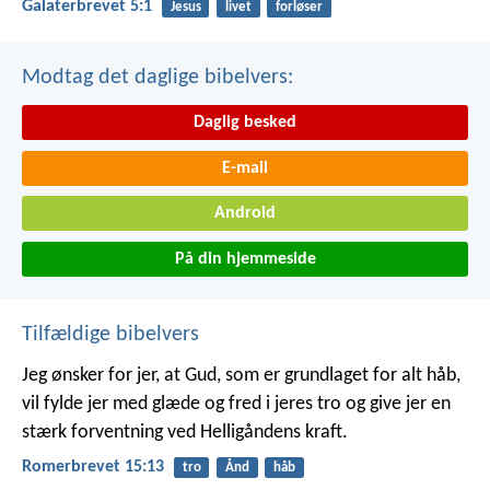
Galaterbrevet 5:1
Jesus
livet
forløser
Modtag det daglige bibelvers:
Daglig besked
E-mail
Android
På din hjemmeside
Tilfældige bibelvers
Jeg ønsker for jer, at Gud, som er grundlaget for alt håb,
vil fylde jer med glæde og fred i jeres tro og give jer en
stærk forventning ved Helligåndens kraft.
Romerbrevet 15:13
tro
Ånd
håb