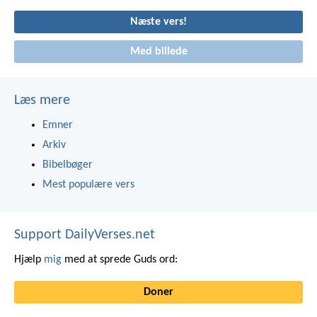
Næste vers!
Med billede
Læs mere
Emner
Arkiv
Bibelbøger
Mest populære vers
Support DailyVerses.net
Hjælp
mig
med at sprede Guds ord:
Doner