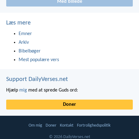
Med billede
Læs mere
Emner
Arkiv
Bibelbøger
Mest populære vers
Support DailyVerses.net
Hjælp
mig
med at sprede Guds ord:
Doner
Om mig
Doner
Kontakt
Fortrolighedspolitik
© 2026 DailyVerses.net