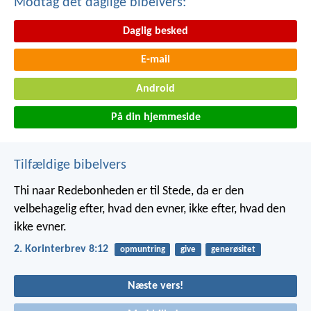
Modtag det daglige bibelvers:
Daglig besked
E-mail
Android
På din hjemmeside
Tilfældige bibelvers
Thi naar Redebonheden er til Stede, da er den
velbehagelig efter, hvad den evner, ikke efter, hvad den
ikke evner.
2. Korinterbrev 8:12
opmuntring
give
generøsitet
Næste vers!