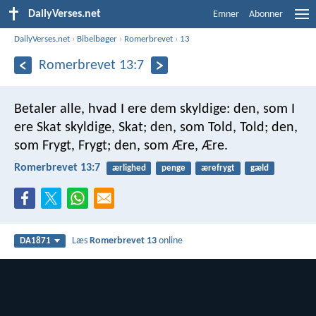
DailyVerses.net
Emner
Abonner
DailyVerses.net
›
Bibelbøger
›
Romerbrevet
›
13
Romerbrevet 13:7
Betaler alle, hvad I ere dem skyldige: den, som I
ere Skat skyldige, Skat; den, som Told, Told; den,
som Frygt, Frygt; den, som Ære, Ære.
Romerbrevet 13:7
ærlighed
penge
ærefrygt
gæld
Læs
Romerbrevet 13
online
DA1871