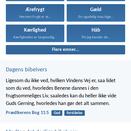
Ærefrygt
Gæld
Herrens Frygt er at...
En ugudelig maa tage...
Kærlighed
Håb
Kærligheden er langmodig, er...
Thi jeg kender de...
Flere emner...
Dagens bibelvers
Ligesom du ikke ved, hvilken Vindens Vej er, saa lidet
som du ved, hvorledes Benene dannes i den
frugtsommeliges Liv, saaledes kan du heller ikke vide
Guds Gerning, hvorledes han gør det alt sammen.
Prædikerens Bog 11:5
Gud
forståelse