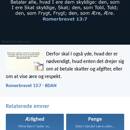
Derfor skal I også yde, hvad der er
nødvendigt, hvad enten det drejer sig
om at betale skatter og afgifter, eller
om at vise ære og respekt.
Romerbrevet 13:7 - BDAN
Relaterede emner
Ærlighed
Penge
Mine Børn! lader os...
Eders Vandel være uden...