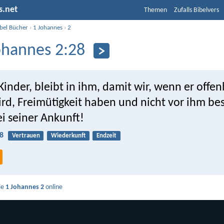
s.net
Themen
Zufalls Bibelvers
ibel Bücher
›
1 Johannes
›
2
ohannes 2:28
inder, bleibt in ihm, damit wir, wenn er offen
rd, Freimütigkeit haben und nicht vor ihm b
i seiner Ankunft!
8
Vertrauen
Wiederkunft
Endzeit
ie
1 Johannes 2
online