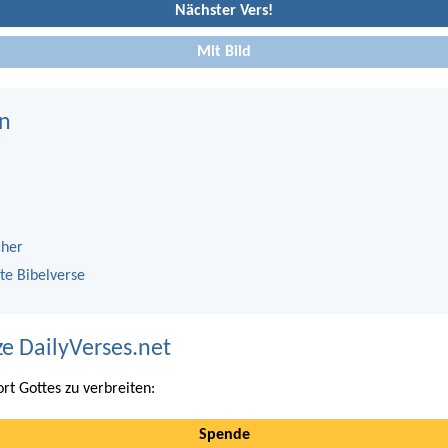
Nächster Vers!
Mit Bild
n
cher
te Bibelverse
ze DailyVerses.net
ort Gottes zu verbreiten:
Spende