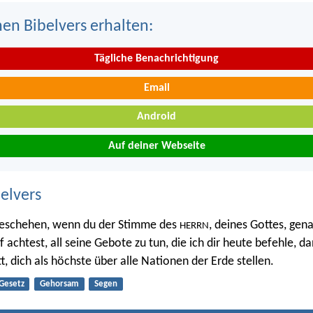
nen Bibelvers erhalten:
Tägliche Benachrichtigung
Email
Android
Auf deiner Webseite
belvers
geschehen, wenn du der Stimme des
, deines Gottes, gen
HERRN
 achtest, all seine Gebote zu tun, die ich dir heute befehle, d
tt, dich als höchste über alle Nationen der Erde stellen.
Gesetz
Gehorsam
Segen