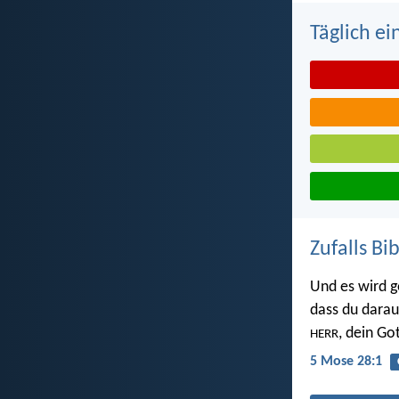
Täglich ei
Zufalls Bi
Und es wird 
dass du darauf
, dein Go
HERR
5 Mose 28:1