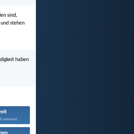
den sind,
 und stehen
udigkeit haben
eit
h niemand...
ben