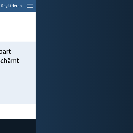
Registrieren
bart
eschämt