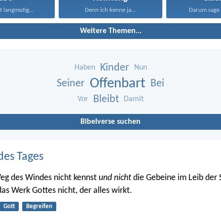
st langmütig...
Denn ich kenne ja...
Darum sage 
Weitere Themen...
Kinder
Haben
Nun
Offenbart
Seiner
Bei
Bleibt
Vor
Damit
Bibelverse suchen
des Tages
eg des Windes nicht kennst
und nicht
die Gebeine im Leib der
as Werk Gottes nicht, der alles wirkt.
Gott
Begreifen