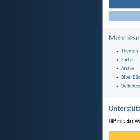
Mehr lese
Themen
Suche
Archiv
Bibel Bü
Beliebtes
Unterstüt
Hilf
mir
, das W