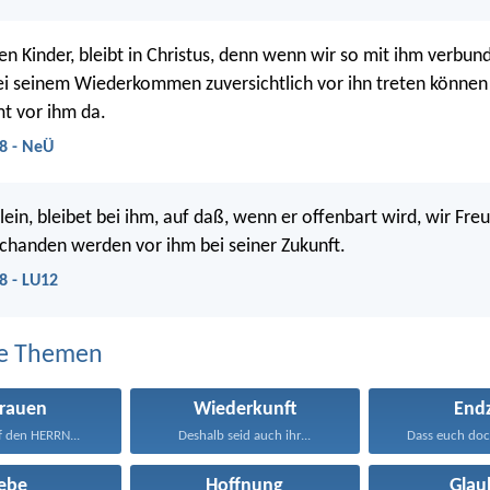
en Kinder, bleibt in Christus, denn wenn wir so mit ihm verbun
i seinem Wiederkommen zuversichtlich vor ihn treten können
t vor ihm da.
8 - NeÜ
lein, bleibet bei ihm, auf daß, wenn er offenbart wird, wir Fre
Schanden werden vor ihm bei seiner Zukunft.
8 - LU12
e Themen
trauen
Wiederkunft
Endz
f den HERRN...
Deshalb seid auch ihr...
Dass euch doc
iebe
Hoffnung
Glau