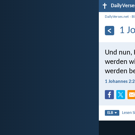
DailyVerse
DailyVerses.net
›
B
1 J
Und nun, K
werden wi
werden be
1 Johannes 2:2
Lesen S
ELB