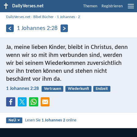
DailyVerses.net
Themen
Registrieren
DailyVerses.net
›
Bibel Bücher
›
1 Johannes
›
2
1 Johannes 2:28
Ja, meine lieben Kinder, bleibt in Christus, denn
wenn wir so mit ihm verbunden sind, werden
wir bei seinem Wiederkommen zuversichtlich
vor ihn treten können und stehen nicht
beschämt vor ihm da.
1 Johannes 2:28
Vertrauen
Wiederkunft
Endzeit
Lesen Sie
1 Johannes 2
online
NeÜ