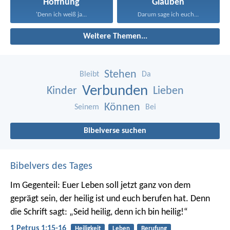
Hoffnung
Glauben
'Denn ich weiß ja...
Darum sage ich euch...
Weitere Themen...
Stehen
Bleibt
Da
Verbunden
Kinder
Lieben
Können
Seinem
Bei
Bibelverse suchen
Bibelvers des Tages
Im Gegenteil: Euer Leben soll jetzt ganz von dem
geprägt sein, der heilig ist und euch berufen hat.
Denn
die Schrift sagt: „Seid heilig, denn ich bin heilig!“
1 Petrus 1:15-16
Heiligkeit
Leben
Berufung