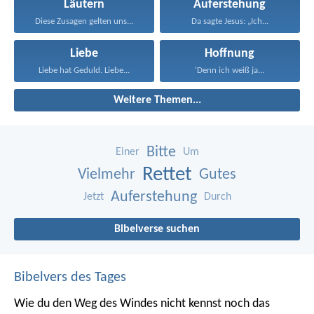
Läutern
Auferstehung
Diese Zusagen gelten uns...
Da sagte Jesus: „Ich...
Liebe
Hoffnung
Liebe hat Geduld. Liebe...
'Denn ich weiß ja...
Weitere Themen...
Bitte
Einer
Um
Rettet
Vielmehr
Gutes
Auferstehung
Jetzt
Durch
Bibelverse suchen
Bibelvers des Tages
Wie du den Weg des Windes nicht kennst noch das