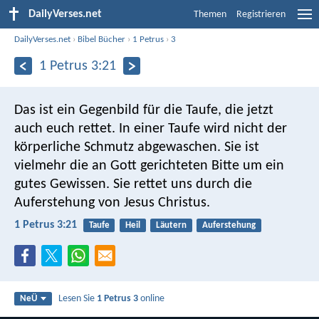
DailyVerses.net
Themen
Registrieren
DailyVerses.net
›
Bibel Bücher
›
1 Petrus
›
3
1 Petrus 3:21
Das ist ein Gegenbild für die Taufe, die jetzt
auch euch rettet. In einer Taufe wird nicht der
körperliche Schmutz abgewaschen. Sie ist
vielmehr die an Gott gerichteten Bitte um ein
gutes Gewissen. Sie rettet uns durch die
Auferstehung von Jesus Christus.
1 Petrus 3:21
Taufe
Heil
Läutern
Auferstehung
Lesen Sie
1 Petrus 3
online
NeÜ