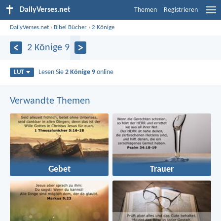
DailyVerses.net
Themen
Registrieren
DailyVerses.net
›
Bibel Bücher
›
2 Könige
2 Könige 9
Lesen Sie
2 Könige 9
online
LUT
Verwandte Themen
Gebet
Trauer