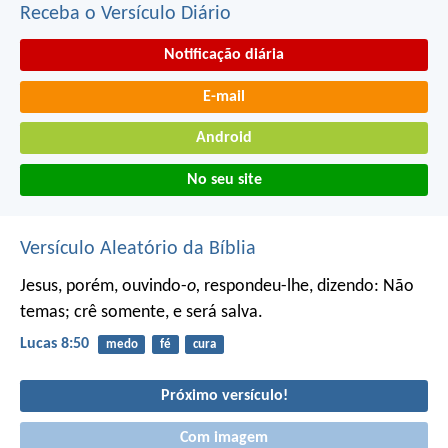
Receba o Versículo Diário
Notificação diária
E-mail
Android
No seu site
Versículo Aleatório da Bíblia
Jesus, porém, ouvindo-
o,
respondeu-lhe, dizendo: Não
temas; crê somente, e será salva.
Lucas 8:50
medo
fé
cura
Próximo versículo!
Com imagem