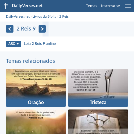
DailyVerses.net
Temas
Inscreva-se
DailyVerses.net
›
Livros da Bíblia
›
2 Reis
2 Reis 9
Leia
2 Reis 9
online
ARC
Temas relacionados
Oração
Tristeza