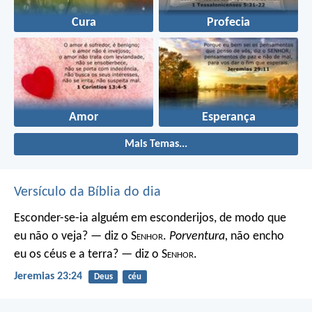
Cura
Profecia
Amor
Esperança
Mais Temas...
Versículo da Bíblia do dia
Esconder-se-ia alguém em esconderijos, de modo que
eu não o veja? — diz o S
enhor
.
Porventura,
não encho
eu os céus e a terra? — diz o S
enhor
.
Jeremias 23:24
Deus
céu