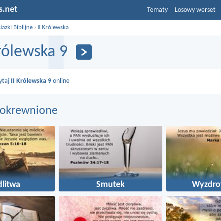
s.net
Tematy
Losowy werset
iazki Biblijne
›
II Królewska
Królewska 9
ytaj
II Królewska 9
online
pokrewnione
litwa
Smutek
Wyzdro