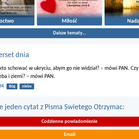
roctwo
Miłość
Nadz
Dalsze tematy...
erset dnia
kto schować w ukryciu, abym go nie widział? – mówi PAN. Czy
eba i ziemi? – mówi PAN.
24
Bóg
niebo
e jeden cytat z Pisma Swietego Otrzymac:
Codzienne powiadomienie
Email