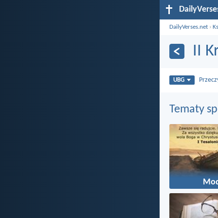
DailyVerse
DailyVerses.net
›
Ks
II 
Przecz
UBG
Tematy s
Mod