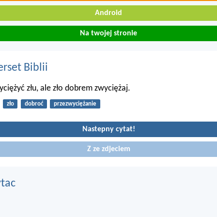
Android
Na twojej stronie
set Biblii
yciężyć złu, ale zło dobrem zwyciężaj.
zło
dobroć
przezwyciężanie
Nastepny cytat!
Z ze zdjeciem
ytac