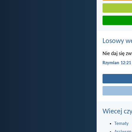
Losowy wer
Nie daj się zw
Rzymian 12:21
Wiecej cz
Tematy
Arciwum