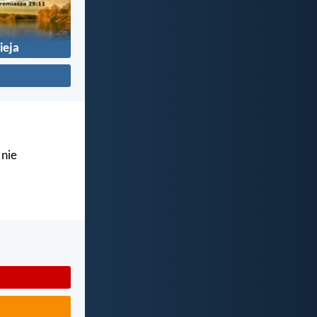
ieja
 nie