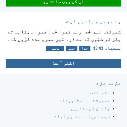
آپ کی ویب سائٹ پر
بے ترتیب بائبل آیت
کیونکہ مَیں خُداوند تیرا خُدا
تیرا دہنا ہاتھ
پکڑ کر کہُوں گا مت ڈر۔ مَیں تیری مدد کرُوں گا۔
یسعیاہ 41:‏13
خدا
خوف
انحصار
اگلی آیت!
مزید پڑھ
عنوانات
محفوظ شدہ دستاویزات
بائبل کی کتابیں
سب سے زیادہ مقبول آیات