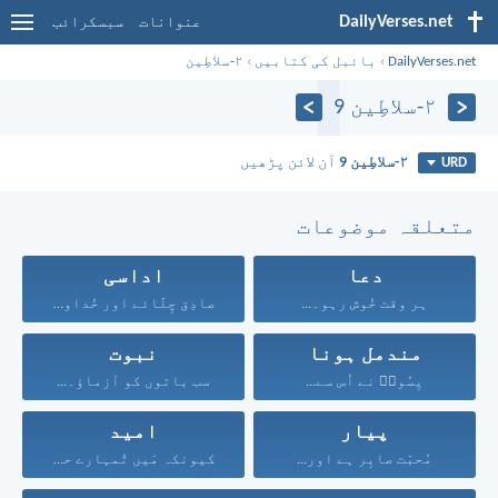
DailyVerses.net
عنوانات
سبسکرائب
DailyVerses.net
›
بائبل کی کتابیں
›
۲-سلاطِین
۲-سلاطِین 9
۲-سلاطِین 9
آن لائن پڑھیں
URD
متعلقہ موضوعات
دعا
اداسی
ہر وقت خُوش رہو۔...
صادِق چِلّائے اور خُداوند...
مندمل ہونا
نبوت
یِسُوعؔ نے اُس سے...
سب باتوں کو آزماؤ۔...
پیار
امید
مُحبّت صابِر ہے اور...
کیونکہ مَیں تُمہارے حق...