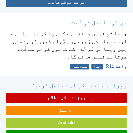
مزید موضوعات...
دن کی بائبل کی آیت
جَیسا تُو نہیں جانتا ہے کہ ہوا کی کیا راہ ہے
اور حامِلہ کی رَحِم میں ہڈِّیاں کیوں کر بڑھتی
ہیں وَیسا ہی تُو خُدا کے کاموں کو جو سب کُچھ
کرتا ہے نہیں جانے گا۔
واعِظ 11:‏5
خدا
سمجھنا
روزانہ بائبل کی آیت حاصل کریں:
روزانہ کی اطلاع
ای میل
Android