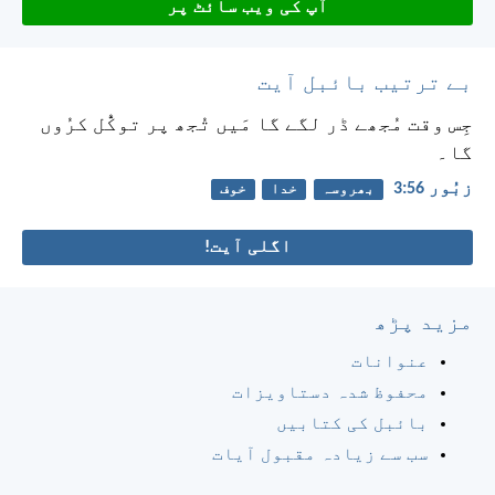
آپ کی ویب سائٹ پر
بے ترتیب بائبل آیت
جِس وقت مُجھے ڈر لگے گا
مَیں تُجھ پر توکُّل کرُوں
گا۔
زبُور 56:‏3
بھروسہ
خدا
خوف
اگلی آیت!
مزید پڑھ
عنوانات
محفوظ شدہ دستاویزات
بائبل کی کتابیں
سب سے زیادہ مقبول آیات