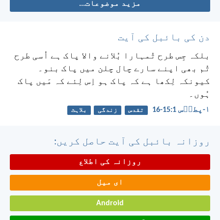
مزید موضوعات...
دن کی بائبل کی آیت
بلکہ جِس طرح تُمہارا بُلانے والا پاک ہے اُسی طرح
تُم بھی اپنے سارے چال چلن میں پاک بنو۔
کیونکہ لِکھا ہے کہ پاک ہو اِس لِئے کہ مَیں پاک
ہُوں۔
۱-پطرؔس 1:‏15-‏16
تقدس
زندگی
بلاہٹ
روزانہ بائبل کی آیت حاصل کریں:
روزانہ کی اطلاع
ای میل
Android