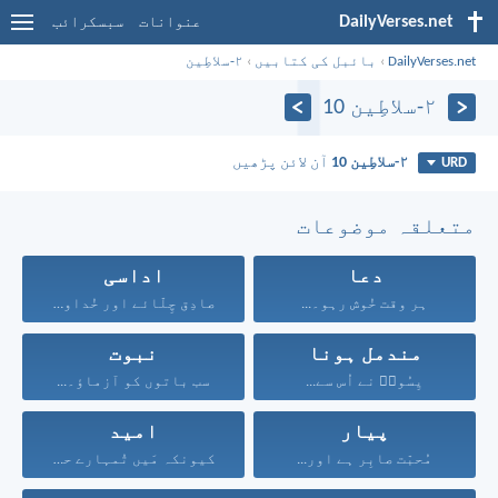
DailyVerses.net
عنوانات
سبسکرائب
DailyVerses.net
›
بائبل کی کتابیں
›
۲-سلاطِین
۲-سلاطِین 10
۲-سلاطِین 10
آن لائن پڑھیں
URD
متعلقہ موضوعات
دعا
اداسی
ہر وقت خُوش رہو۔...
صادِق چِلّائے اور خُداوند...
مندمل ہونا
نبوت
یِسُوعؔ نے اُس سے...
سب باتوں کو آزماؤ۔...
پیار
امید
مُحبّت صابِر ہے اور...
کیونکہ مَیں تُمہارے حق...