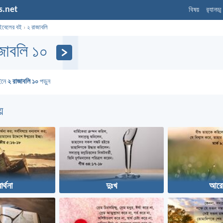
s.net
বিষয়
র‌্যানড্
ইবেলের বই
›
২ রাজাবলি
জাবলি ১০
ইনে
২ রাজাবলি ১০
পড়ুন
়
ার্থনা
দুঃখ
আরো