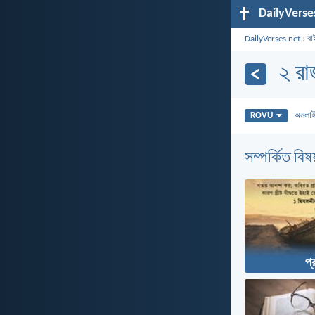
DailyVerse
DailyVerses.net
›
বা
২ রা
অনলা
ROVU
সম্পর্কিত বিষয
প্র