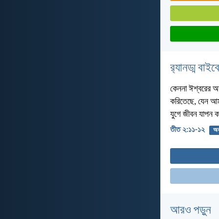
র‌্যানড্ম বাই
কেননা ঈশ্বরের অন
করিতেছে, যেন আমর
যুগে জীবন যাপন 
তীত ২:১১-১২
অন
আরও পড়ুন