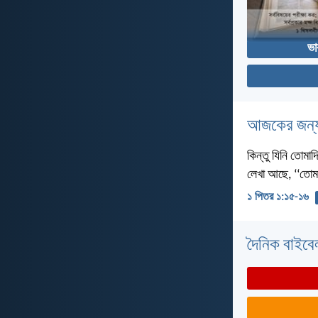
ভা
আজকের জন্য
কিন্তু যিনি তোমা
লেখা আছে, ‘‘তোম
১ পিতর ১:১৫-১৬
দৈনিক বাইবে