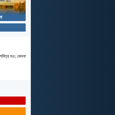
া
 পবিত্র হও; কেননা