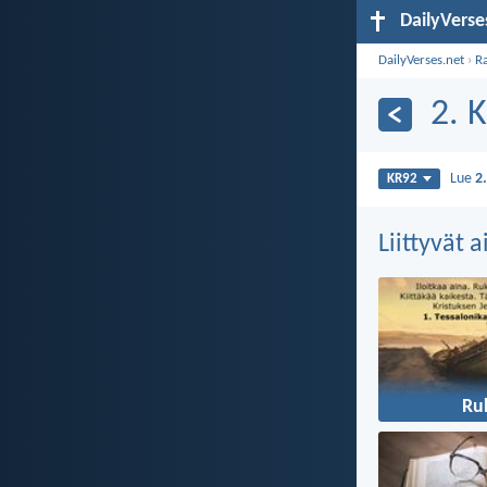
DailyVerse
DailyVerses.net
›
R
2. 
Lue
2
KR92
Liittyvät 
Ru