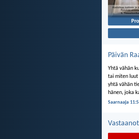
Pro
Päivän Ra
Yhtä vähän ku
tai miten luu
yhtä vähän ti
hänen, joka k
Saarnaaja 11:5
Vastaanot