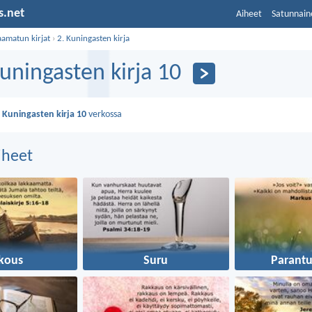
s.net
Aiheet
Satunnain
aamatun kirjat
›
2. Kuningasten kirja
Kuningasten kirja 10
. Kuningasten kirja 10
verkossa
aiheet
kous
Suru
Parant