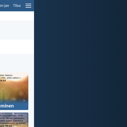
en jae
Tilaa
uminen