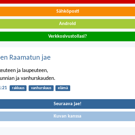
Sähköposti
Android
Verkkosivustollasi?
nen Raamatun jae
ikeuteen ja laupeuteen,
unnian ja vanhurskauden.
1:21
rakkaus
vanhurskaus
elämä
Seuraava jae!
Kuvan kanssa