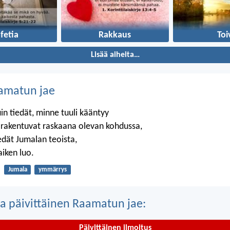
fetia
Rakkaus
Toi
Lisää aiheita…
amatun jae
in tiedät, minne tuuli kääntyy
t rakentuvat raskaana olevan kohdussa,
edät Jumalan teoista,
aiken luo.
Jumala
ymmärrys
a päivittäinen Raamatun jae:
Päivittäinen ilmoitus