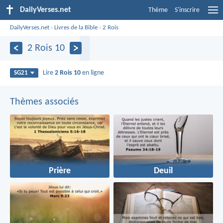
DailyVerses.net
Thème
S'inscrire
DailyVerses.net
›
Livres de la Bible
›
2 Rois
2 Rois 10
Lire
2 Rois 10
en ligne
SG21
Thèmes associés
Prière
Deuil