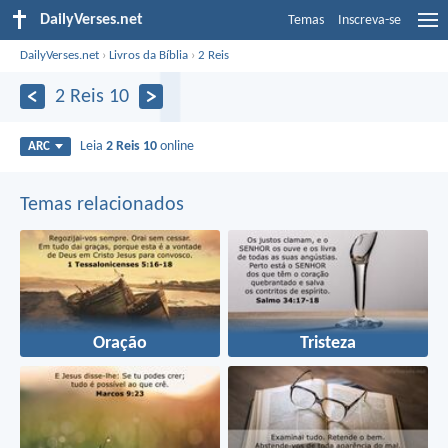
DailyVerses.net
Temas
Inscreva-se
DailyVerses.net
›
Livros da Bíblia
›
2 Reis
2 Reis 10
Leia
2 Reis 10
online
ARC
Temas relacionados
Oração
Tristeza