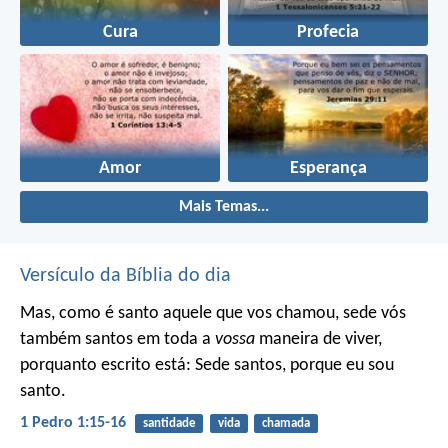
Cura
Profecia
Amor
Esperança
Mais Temas...
Versículo da Bíblia do dia
Mas, como é santo aquele que vos chamou, sede vós
também santos em toda a
vossa
maneira de viver,
porquanto escrito está: Sede santos, porque eu sou
santo.
1 Pedro 1:15-16
santidade
vida
chamada