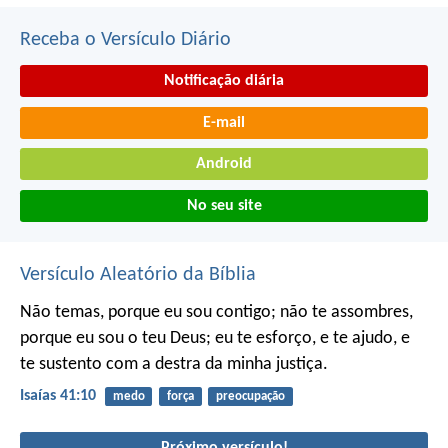
Receba o Versículo Diário
Notificação diária
E-mail
Android
No seu site
Versículo Aleatório da Bíblia
Não temas, porque eu sou contigo;
não te assombres,
porque eu sou o teu Deus;
eu te esforço, e te ajudo,
e
te sustento com a destra da minha justiça.
Isaías 41:10
medo
força
preocupação