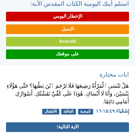
استلم أيتك اليومية الكتاب المقدس الآية:
الإخطار اليومي
الايميل
Android
على موقعك
ايات مختارة
هَلْ تَنْسَى ٱلْمَرْأَةُ رَضِيعَهَا فَلَا تَرْحَمَ ٱبْنَ بَطْنِهَا؟ حَتَّى هَؤُلَاءِ
يَنْسَيْنَ، وَأَنَا لَا أَنْسَاكِ. هُوَذَا عَلَى كَفَّيَّ نَقَشْتُكِ. أَسْوَارُكِ
أَمَامِي دَائِمًا.
إِشَعْيَاءَ ٤٩:‏١٥-‏١٦
المحبة
العائلة
الأطفال
الاية التالية!