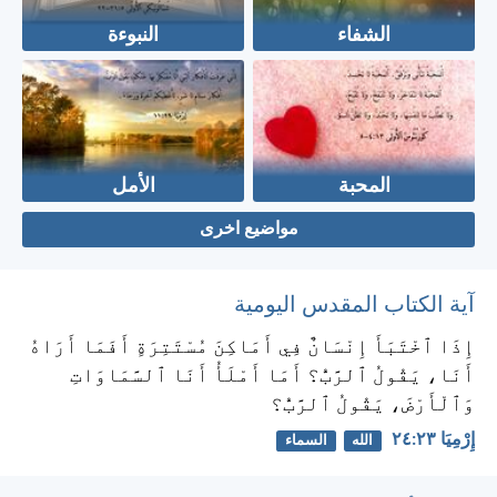
الشفاء
النبوءة
المحبة
الأمل
مواضيع اخرى
آية الكتاب المقدس اليومية
إِذَا ٱخْتَبَأَ إِنْسَانٌ فِي أَمَاكِنَ مُسْتَتِرَةٍ أَفَمَا أَرَاهُ
أَنَا، يَقُولُ ٱلرَّبُّ؟ أَمَا أَمْلَأُ أَنَا ٱلسَّمَاوَاتِ
وَٱلْأَرْضَ، يَقُولُ ٱلرَّبُّ؟
إِرْمِيَا ٢٣:‏٢٤
الله
السماء