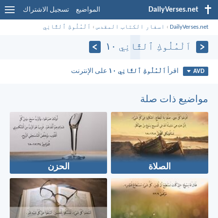
DailyVerses.net
المواضيع
تسجيل الاشتراك
DailyVerses.net
›
اسفار الكتاب المقدس
›
اَلْمُلُوكِ ٱلثَّانِي
اَلْمُلُوكِ ٱلثَّانِي ١٠
اقرأ
اَلْمُلُوكِ ٱلثَّانِي ١٠
على الإنترنت
AVD
مواضيع ذات صلة
الصلاة
الحزن