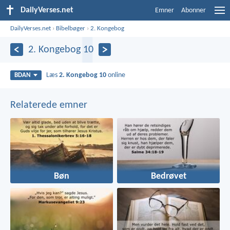
DailyVerses.net
Emner
Abonner
DailyVerses.net
›
Bibelbøger
›
2. Kongebog
2. Kongebog 10
Læs
2. Kongebog 10
online
BDAN
Relaterede emner
Bøn
Bedrøvet