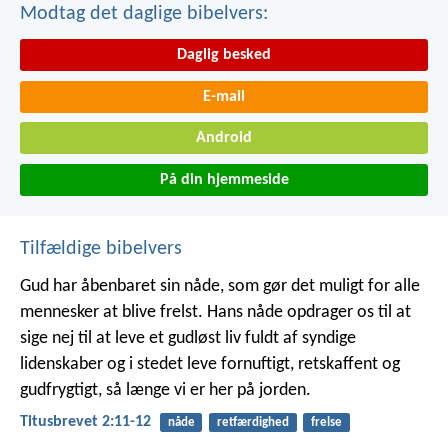
Modtag det daglige bibelvers:
Daglig besked
E-mail
Android
På din hjemmeside
Tilfældige bibelvers
Gud har åbenbaret sin nåde, som gør det muligt for alle
mennesker at blive frelst. Hans nåde opdrager os til at
sige nej til at leve et gudløst liv fuldt af syndige
lidenskaber og i stedet leve fornuftigt, retskaffent og
gudfrygtigt, så længe vi er her på jorden.
Titusbrevet 2:11-12
nåde
retfærdighed
frelse