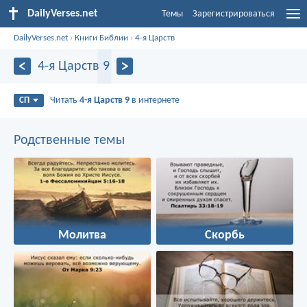
DailyVerses.net
Темы
Зарегистрироваться
DailyVerses.net
›
Книги Библии
›
4-я Царств
4-я Царств 9
Читать
4-я Царств 9
в интернете
СП
Родственные темы
Молитва
Скорбь