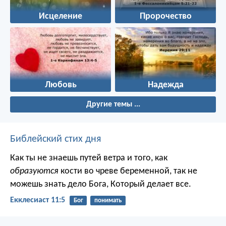
Исцеление
Пророчество
Любовь
Надежда
Другие темы ...
Библейский стих дня
Как ты не знаешь путей ветра и того, как
образуются
кости во чреве беременной, так не
можешь знать дело Бога, Который делает все.
Екклесиаст 11:5
Бог
понимать