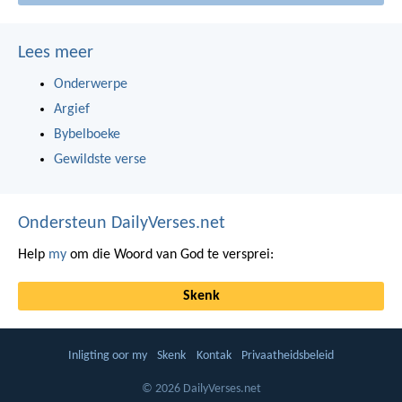
Lees meer
Onderwerpe
Argief
Bybelboeke
Gewildste verse
Ondersteun DailyVerses.net
Help
my
om die Woord van God te versprei:
Skenk
Inligting oor my
Skenk
Kontak
Privaatheidsbeleid
© 2026 DailyVerses.net