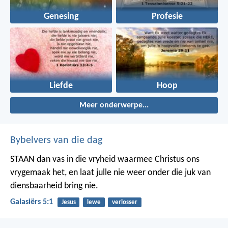
Genesing
Profesie
Liefde
Hoop
Meer onderwerpe...
Bybelvers van die dag
STAAN dan vas in die vryheid waarmee Christus ons
vrygemaak het, en laat julle nie weer onder die juk van
diensbaarheid bring nie.
Galasiërs 5:1
Jesus
lewe
verlosser