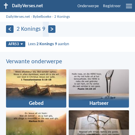
DailyVerses.net
Onderwerpe
Registreer
DailyVerses.net
›
Bybelboeke
›
2 Konings
2 Konings 9
Lees
2 Konings 9
aanlyn
AFR53
Verwante onderwerpe
Gebed
Hartseer