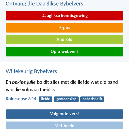
Ontvang die Daaglikse Bybelvers:
Daaglikse kennisgewing
E-pos
Android
Op u webwerf
Willekeurig Bybelvers
En
beklee julle
bo dit alles met die liefde wat die band
van die volmaaktheid is.
Kolossense 3:14
liefde
gemeenskap
onberispelik
Volgende vers!
Met beeld