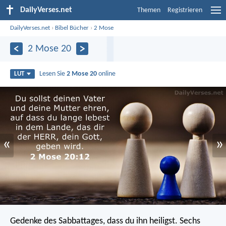
DailyVerses.net
Themen
Registrieren
DailyVerses.net
›
Bibel Bücher
›
2 Mose
2 Mose 20
Lesen Sie
2 Mose 20
online
LUT
«
»
Gedenke des Sabbattages, dass du ihn heiligst. Sechs