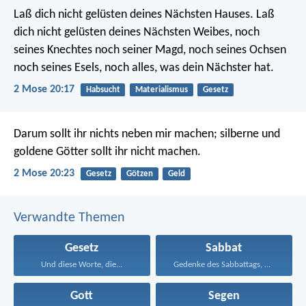
Laß dich nicht gelüsten deines Nächsten Hauses. Laß
dich nicht gelüsten deines Nächsten Weibes, noch
seines Knechtes noch seiner Magd, noch seines Ochsen
noch seines Esels, noch alles, was dein Nächster hat.
2 Mose 20:17
Habsucht
Materialismus
Gesetz
Darum sollt ihr nichts neben mir machen; silberne und
goldene Götter sollt ihr nicht machen.
2 Mose 20:23
Gesetz
Götzen
Geld
Verwandte Themen
Gesetz
Sabbat
Und diese Worte, die...
Gedenke des Sabbattags, daß...
Gott
Segen