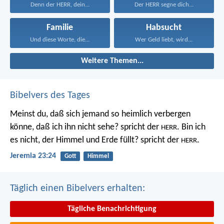
Denn der HERR, dein...
Der HERR segne dich...
Familie
Habsucht
Und diese Worte, die...
Wer Geld liebt, wird...
Weitere Themen...
Bibelvers des Tages
Meinst du, daß sich jemand so heimlich verbergen
könne, daß ich ihn nicht sehe? spricht der
. Bin ich
HERR
es nicht, der Himmel und Erde füllt? spricht der
.
HERR
Jeremia 23:24
Gott
Himmel
Täglich einen Bibelvers erhalten:
Tägliche Benachrichtigung