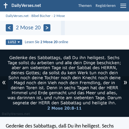
DailyVerses.net
Themen
Registrieren
DailyVerses.net
›
Bibel Bücher
›
2 Mose
2 Mose 20
Lesen Sie
2 Mose 20
online
LU12
«
»
Gedenke des Sabbattags, daß Du ihn heiligest. Sechs