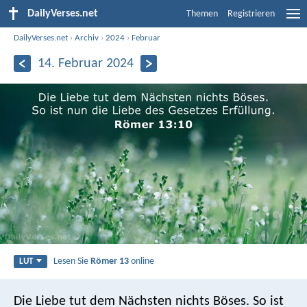
DailyVerses.net
Themen
Registrieren
DailyVerses.net
›
Archiv
›
2024
›
Februar
14. Februar 2024
Lesen Sie
Römer 13
online
LUT
Die Liebe tut dem Nächsten nichts Böses. So ist