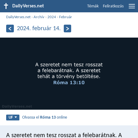
DailyVerses.net
Témák
Feliratkozás
DailyVerses.net
›
Archív
›
2024
›
Február
2024. február 14.
Olvassa el
Róma 13
online
UF
A szeretet nem tesz rosszat a felebarátnak. A