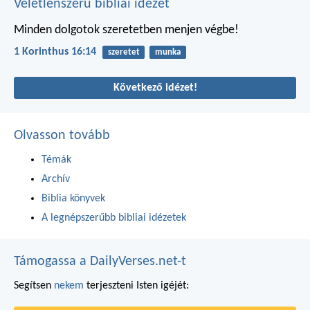
Véletlenszerű bibliai idézet
Minden dolgotok szeretetben menjen végbe!
1 Korinthus 16:14
szeretet
munka
Következő idézet!
Olvasson tovább
Témák
Archív
Biblia könyvek
A legnépszerűbb bibliai idézetek
Támogassa a DailyVerses.net-t
Segítsen
nekem
terjeszteni Isten igéjét: