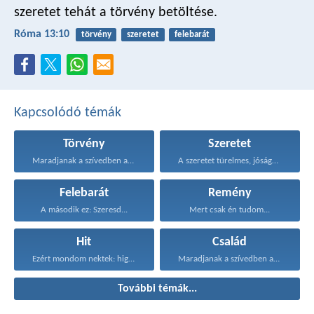
szeretet tehát a törvény betöltése.
Róma 13:10
törvény
szeretet
felebarát
Kapcsolódó témák
Törvény
Szeretet
Maradjanak a szívedben azok...
A szeretet türelmes, jóságos...
Felebarát
Remény
A második ez: Szeresd...
Mert csak én tudom...
Hit
Család
Ezért mondom nektek: higgyétek...
Maradjanak a szívedben azok...
További témák...