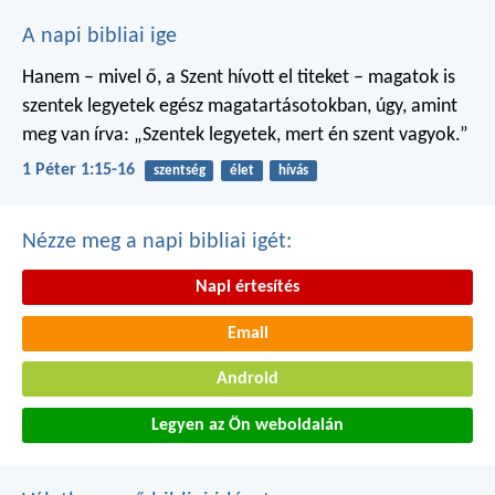
A napi bibliai ige
Hanem – mivel ő, a Szent hívott el titeket – magatok is
szentek legyetek egész magatartásotokban, úgy, amint
meg van írva: „Szentek legyetek, mert én szent vagyok.”
1 Péter 1:15-16
szentség
élet
hívás
Nézze meg a napi bibliai igét:
Napi értesítés
Email
Android
Legyen az Ön weboldalán