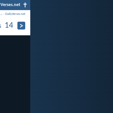
yVerses.net
DailyVerses.net
›
مح
14 فروری، 2024