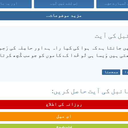
تُمہارے حق...
اِس لِئے مَیں تُم...
اور یہ باتی
مزید موضوعات...
بل کی آیت
یں جانتا ہے کہ ہوا کی کیا راہ ہے اور حامِلہ کی رَحِم 
ی ہیں وَیسا ہی تُو خُدا کے کاموں کو جو سب کُچھ کرتا
ا
سمجھنا
ئبل کی آیت حاصل کریں:
روزانہ کی اطلاع
ای میل