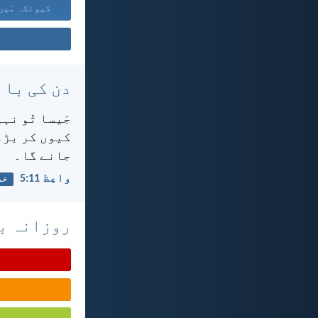
کیونکہ مَیں 
دن کی بائ
جَیسا تُو نہ
کیوں کر بڑھت
جانے گا۔
واعِظ 11:‏5
خد
روزانہ با