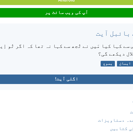
Android
آپ کی ویب سائٹ پر
 بائبل آیت
س سے کہا کیا مَیں نے تُجھ سے کہا نہ تھا کہ اگر تُو اِی
لال دیکھے گی؟
ایمان
یسوع
اگلی آیت!
ت
دہ دستاویزات
ی کتابیں