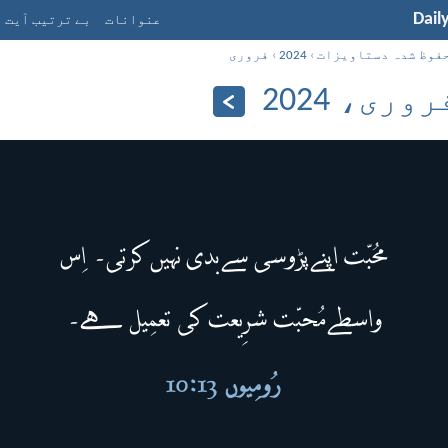
Dail
عنوانات
بے ترتیب آیت
فوظ شدہ دستاویزات
›
2024
›
فروری