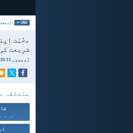
رُومِیوں 
URD
محُبّت اپن
شرِیعت کی
رُومِیوں 13:‏10
متعلقہ م
قان
اور یہ با
ام