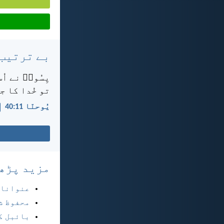
بے ترتیب
یِسُوعؔ نے اُ
تو خُدا کا ج
یُوحنّا 11:‏40
مزید پڑھ
عنوانا
محفوظ ش
بائبل ک