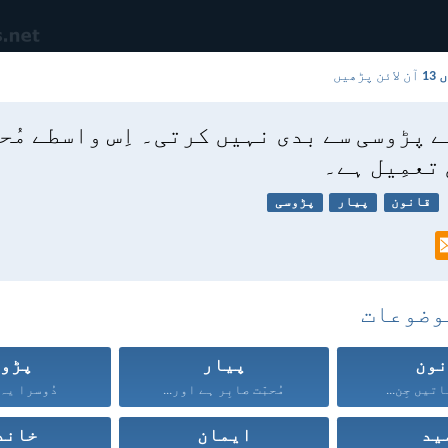
13
آن لائن پڑھیں
ے پڑوسی سے بدی نہیں کرتی۔ اِس واسطے مُحب
 تعمِیل ہے۔
قانون
پیار
پڑوسی
وضوعات
ون
پیار
پڑو
تیں جِن...
مُحبّت صابِر ہے اور...
دُوسرا یہ 
ید
ایمان
خاند