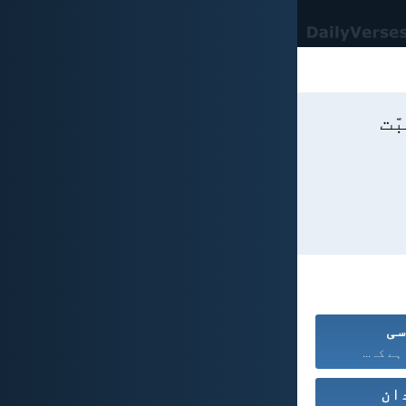
ّت
سی
ہے کہ...
ان