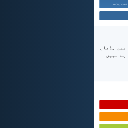
ں جِن...
میں ہڈِّیاں
 ہے نہیں