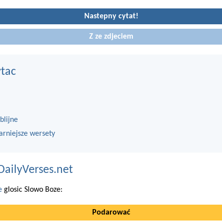
Nastepny cytat!
Z ze zdjeciem
ytac
blijne
arniejsze wersety
DailyVerses.net
e
glosic Slowo Boze:
Podarować