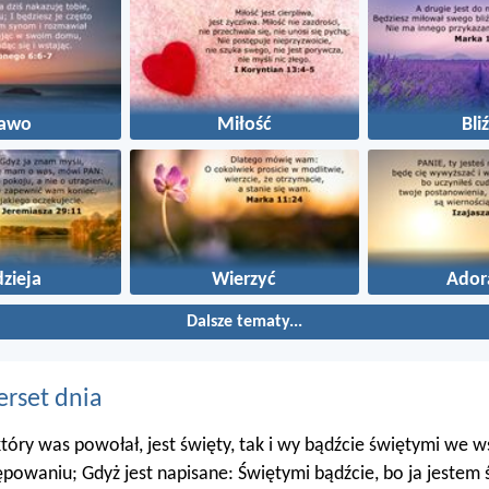
rawo
Miłość
Bli
zieja
Wierzyć
Ador
Dalsze tematy...
erset dnia
 który was powołał, jest święty, tak i wy bądźcie świętymi we 
powaniu; Gdyż jest napisane: Świętymi bądźcie, bo ja jestem 