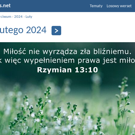
s.net
Tematy
Losowy werset
rciwum
›
2024
›
Luty
lutego 2024