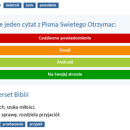
6
świętość
życie
powołanie
e jeden cytat z Pisma Swietego Otrzymac:
Codzienne powiadomienie
Email
Android
Na twojej stronie
set Biblii
ch, szuka miłości,
 sprawę, rozdziela przyjaciół.
przebaczenie
przyjaźń