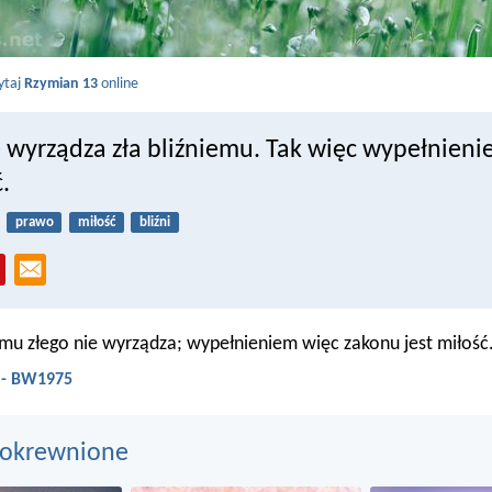
ytaj
Rzymian 13
online
e wyrządza zła bliźniemu. Tak więc wypełnien
.
prawo
miłość
bliźni
emu złego nie wyrządza; wypełnieniem więc zakonu jest miłość
 - BW1975
pokrewnione