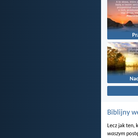
P
Nad
Biblijny w
Lecz jak ten,
waszym
postę