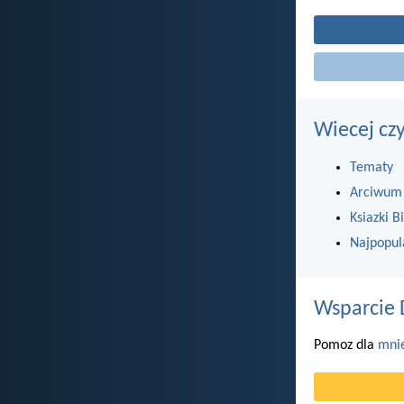
Wiecej cz
Tematy
Arciwum
Ksiazki Bi
Najpopul
Wsparcie 
Pomoz dla
mni