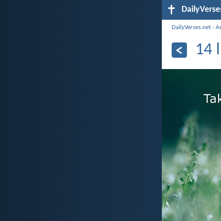
DailyVerse
DailyVerses.net
›
A
14 