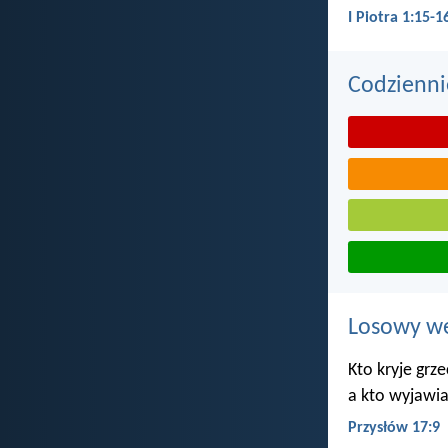
I Piotra 1:15-1
Codzienni
Losowy wer
Kto kryje grze
a kto wyjawia
Przysłów 17:9