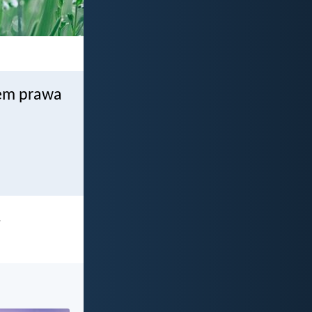
iem prawa
.