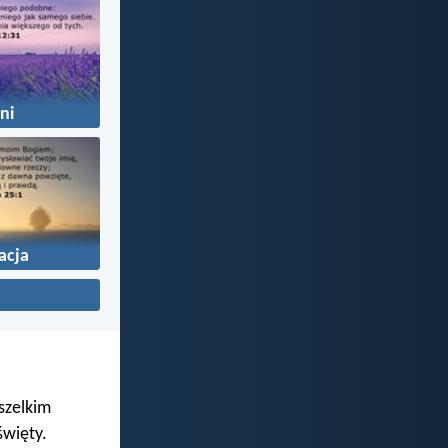
źni
acja
wszelkim
święty.