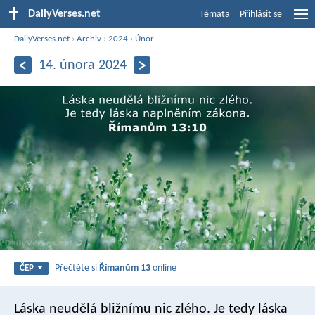
DailyVerses.net
Témata
Přihlásit se
DailyVerses.net
›
Archiv
›
2024
›
Únor
14. února 2024
Přečtěte si
Římanům 13
online
ČEP
Láska neudělá bližnímu nic zlého. Je tedy láska