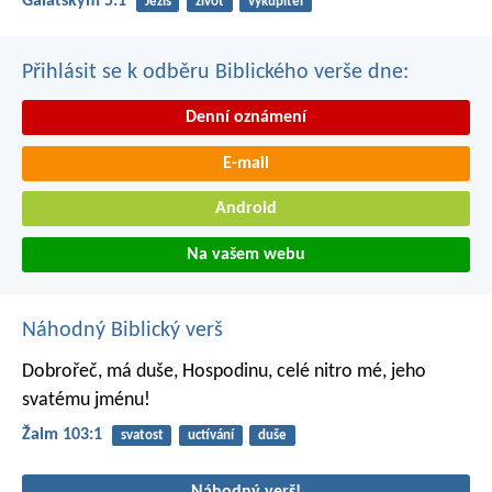
Galatským 5:1
Ježíš
život
vykupitel
Přihlásit se k odběru Biblického verše dne:
Denní oznámení
E-mail
Android
Na vašem webu
Náhodný Biblický verš
Dobrořeč, má duše, Hospodinu,
celé nitro mé, jeho
svatému jménu!
Žalm 103:1
svatost
uctívání
duše