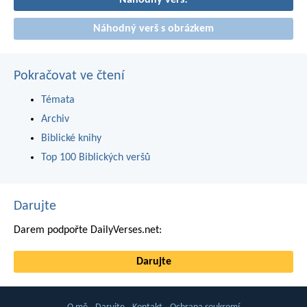
Náhodný verš!
Náhodný verš s obrázkem
Pokračovat ve čtení
Témata
Archiv
Biblické knihy
Top 100 Biblických veršů
Darujte
Darem podpořte DailyVerses.net:
Darujte