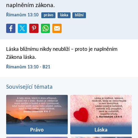
naplněním zákona.
Římanům 13:10
právo
láska
bližní
Láska bližnímu nikdy neublíží – proto je naplněním
Zákona láska.
Římanům 13:10 - B21
Související témata
Právo
Láska