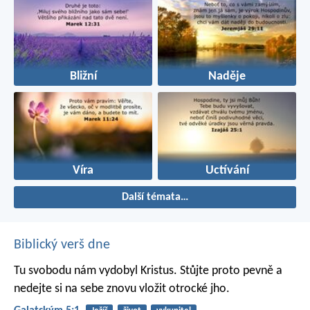
Bližní
Naděje
Víra
Uctívání
Další témata…
Biblický verš dne
Tu svobodu nám vydobyl Kristus. Stůjte proto pevně a
nedejte si na sebe znovu vložit otrocké jho.