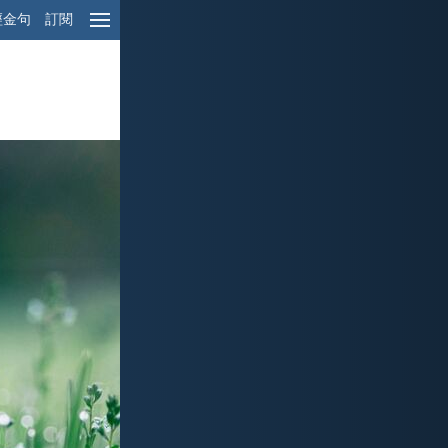
經金句
訂閱