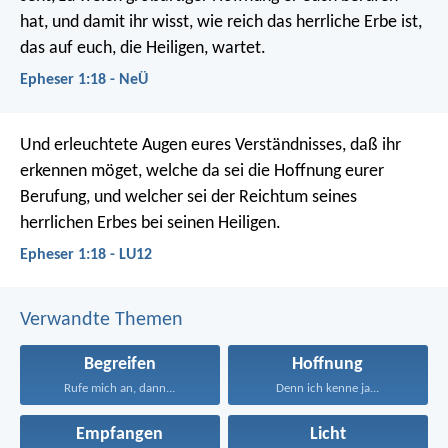
hat, und damit ihr wisst, wie reich das herrliche Erbe ist,
das auf euch, die Heiligen, wartet.
Epheser 1:18 - NeÜ
Und erleuchtete Augen eures Verständnisses, daß ihr
erkennen möget, welche da sei die Hoffnung eurer
Berufung, und welcher sei der Reichtum seines
herrlichen Erbes bei seinen Heiligen.
Epheser 1:18 - LU12
Verwandte Themen
Begreifen
Hoffnung
Rufe mich an, dann...
Denn ich kenne ja...
Empfangen
Licht