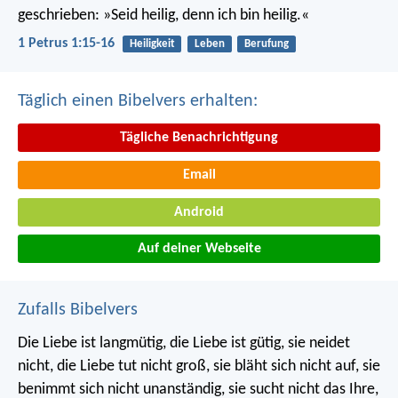
geschrieben: »Seid heilig, denn ich bin heilig.«
1 Petrus 1:15-16
Heiligkeit
Leben
Berufung
Täglich einen Bibelvers erhalten:
Tägliche Benachrichtigung
Email
Android
Auf deiner Webseite
Zufalls Bibelvers
Die Liebe ist langmütig, die Liebe ist gütig, sie neidet
nicht, die Liebe tut nicht groß, sie bläht sich nicht auf, sie
benimmt sich nicht unanständig, sie sucht nicht das Ihre,