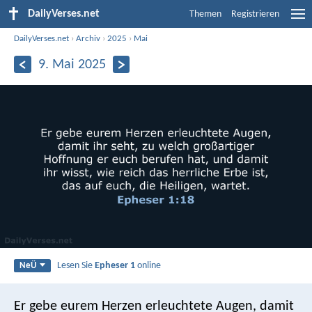
DailyVerses.net
Themen
Registrieren
DailyVerses.net
›
Archiv
›
2025
›
Mai
9. Mai 2025
Lesen Sie
Epheser 1
online
NeÜ
Er gebe eurem Herzen erleuchtete Augen, damit