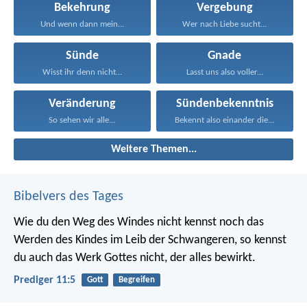
Bekehrung
Vergebung
Und wenn dann mein...
Wer nach Liebe sucht...
Sünde
Gnade
Wisst ihr denn nicht...
Lasst uns also voller...
Veränderung
Sündenbekenntnis
So sehen wir alle...
Bekennt also einander die...
Weitere Themen...
Bibelvers des Tages
Wie du den Weg des Windes nicht kennst noch das
Werden des Kindes im Leib der Schwangeren, so kennst
du auch das Werk Gottes nicht, der alles bewirkt.
Prediger 11:5
Gott
Begreifen