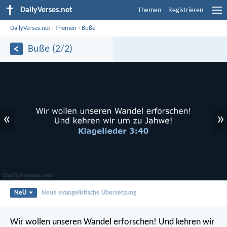
DailyVerses.net
Themen
Registrieren
DailyVerses.net
›
Themen
›
Buße
Buße (2/2)
«
»
NeÜ
Neue evangelistische Übersetzung
Wir wollen unseren Wandel erforschen!
Und kehren wir