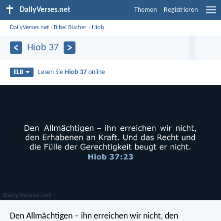
DailyVerses.net
Themen
Registrieren
DailyVerses.net
›
Bibel Bücher
›
Hiob
Hiob 37
Lesen Sie
Hiob 37
online
ELB
Den Allmächtigen – ihn erreichen wir nicht,
den