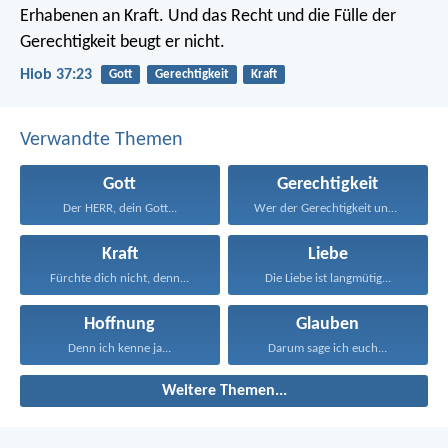
Erhabenen an Kraft.
Und das Recht und die Fülle der
Gerechtigkeit beugt er nicht.
Hiob 37:23
Gott
Gerechtigkeit
Kraft
Verwandte Themen
Gott
Gerechtigkeit
Der HERR, dein Gott...
Wer der Gerechtigkeit und...
Kraft
Liebe
Fürchte dich nicht, denn...
Die Liebe ist langmütig...
Hoffnung
Glauben
Denn ich kenne ja...
Darum sage ich euch...
Weitere Themen...