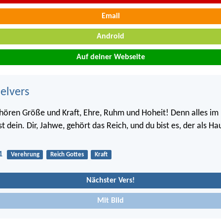
Email
Android
Auf deiner Webseite
belvers
ehören Größe und Kraft, Ehre, Ruhm und Hoheit! Denn alles i
st dein. Dir, Jahwe, gehört das Reich, und du bist es, der als Ha
1
Verehrung
Reich Gottes
Kraft
Nächster Vers!
Mit Bild