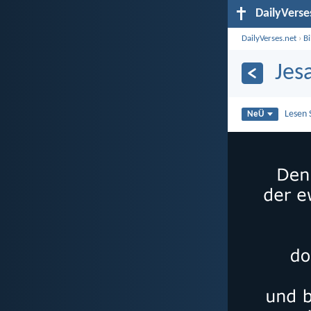
DailyVerse
DailyVerses.net
›
B
Jes
Lesen 
NeÜ