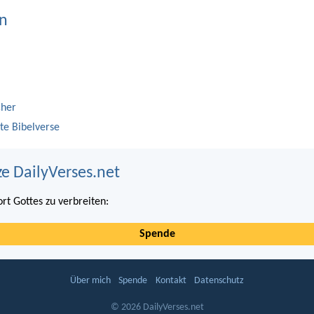
n
cher
te Bibelverse
ze DailyVerses.net
ort Gottes zu verbreiten:
Spende
Über mich
Spende
Kontakt
Datenschutz
© 2026 DailyVerses.net