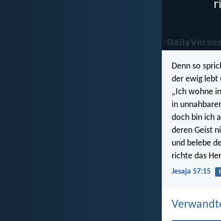
Denn so spric
der ewig lebt
„Ich wohne in
in unnahbarer 
doch bin ich 
deren Geist ni
und belebe de
richte das He
Jesaja 57:15
Verwandt