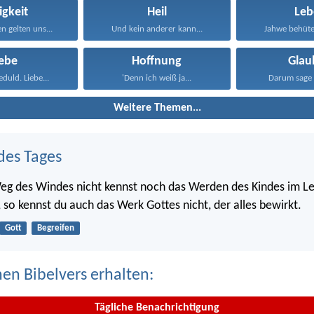
igkeit
Heil
Leb
n gelten uns...
Und kein anderer kann...
Jahwe behütet
iebe
Hoffnung
Glau
eduld. Liebe...
'Denn ich weiß ja...
Darum sage 
Weitere Themen...
des Tages
g des Windes nicht kennst noch das Werden des Kindes im Le
so kennst du auch das Werk Gottes nicht, der alles bewirkt.
Gott
Begreifen
nen Bibelvers erhalten:
Tägliche Benachrichtigung