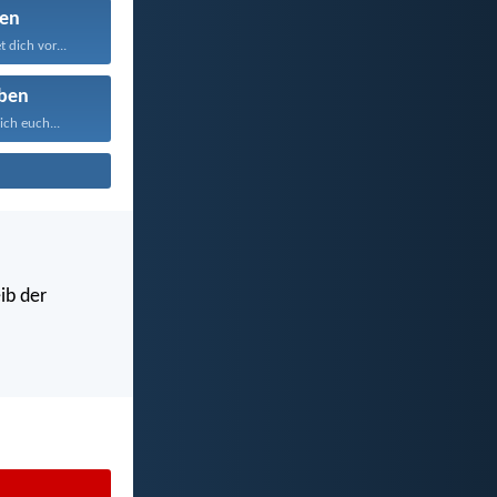
en
 dich vor...
ben
ich euch...
ib der