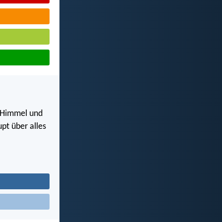
m Himmel und
upt über alles