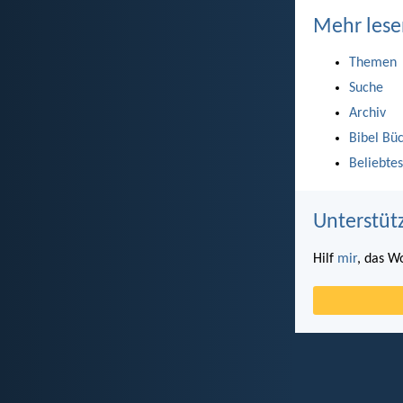
Mehr lese
Themen
Suche
Archiv
Bibel Bü
Beliebtes
Unterstüt
Hilf
mir
, das W