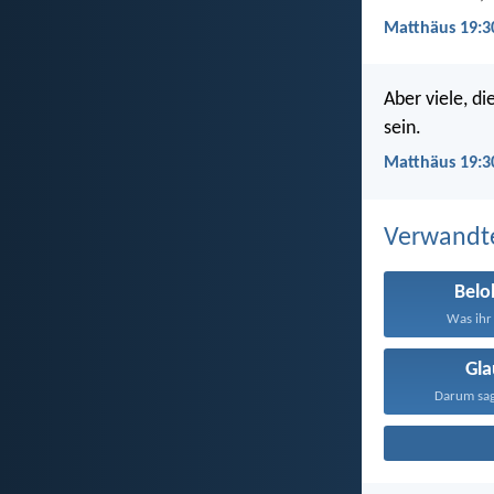
Matthäus 19:3
Aber viele, di
sein.
Matthäus 19:3
Verwandt
Bel
Was ihr 
Gl
Darum sage