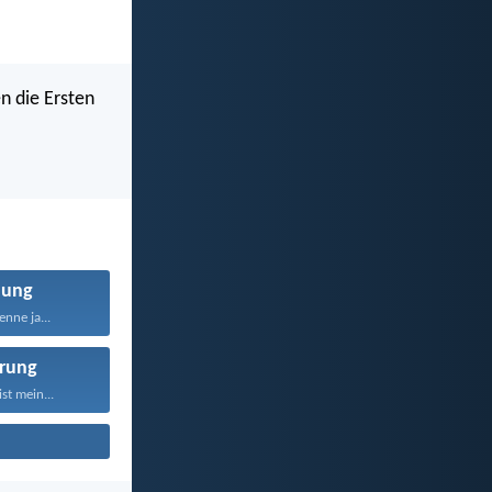
en die Ersten
nung
nne ja...
rung
st mein...