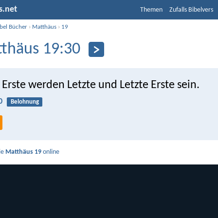
s.net
Themen
Zufalls Bibelvers
ibel Bücher
›
Matthäus
›
19
thäus 19:30
 Erste werden Letzte und Letzte Erste sein.
0
Belohnung
ie
Matthäus 19
online