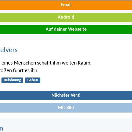
Email
Android
Auf deiner Webseite
belvers
 eines Menschen schafft ihm weiten Raum,
roßen führt es ihn.
Belohnung
Geben
Nächster Vers!
Mit Bild
n