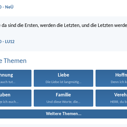
0 - NeÜ
e da sind die Ersten, werden die Letzten, und die Letzten werd
0 - LU12
e Themen
ohnung
Liebe
Hoff
auch tut...
Die Liebe ist langmütig...
Denn ich ke
auben
Familie
Vereh
 ich euch...
Und diese Worte, die...
HERR, du bi
Weitere Themen...