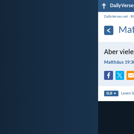
DailyVerse
DailyVerses.net
›
B
Mat
Aber viele
Matthäus 19:3
Lesen S
ELB