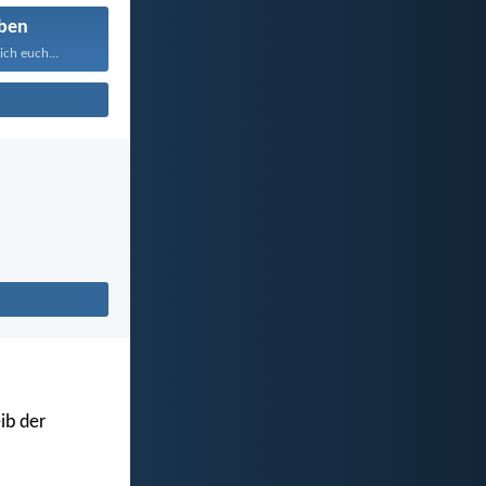
ben
ich euch...
ib der