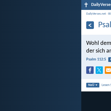
DailyVerse
DailyVerses.net
›
B
Psa
Wohl dem, 
der sich a
Psalm 112:5
Lesen 
NeÜ