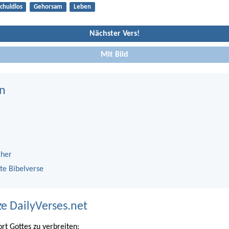
chuldlos
Gehorsam
Leben
Nächster Vers!
Mit Bild
n
cher
te Bibelverse
ze DailyVerses.net
ort Gottes zu verbreiten: