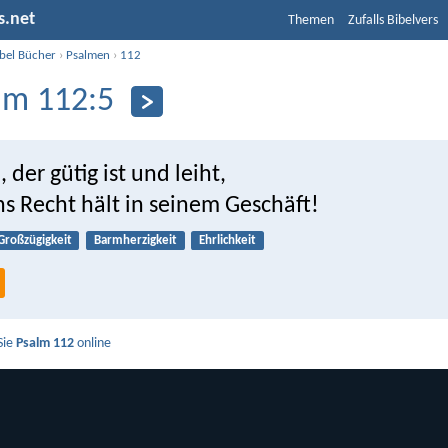
s.net
Themen
Zufalls Bibelvers
ibel Bücher
›
Psalmen
›
112
lm 112:5
der gütig ist und leiht,
ns Recht hält in seinem Geschäft!
Großzügigkeit
Barmherzigkeit
Ehrlichkeit
Sie
Psalm 112
online