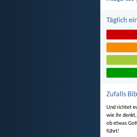
Täglich ei
Zufalls Bi
Und richtet e
wie ihr denkt
ob etwas Gotte
führt!