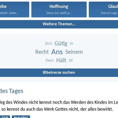
iebe
Hoffnung
Glau
eduld. Liebe...
'Denn ich weiß ja...
Darum sage 
Weitere Themen...
Gütig
Sich
In
Ans
Recht
Seinem
Hält
Dem
Ist
Bibelverse suchen
des Tages
g des Windes nicht kennst noch das Werden des Kindes im Le
so kennst du auch das Werk Gottes nicht, der alles bewirkt.
Gott
Begreifen