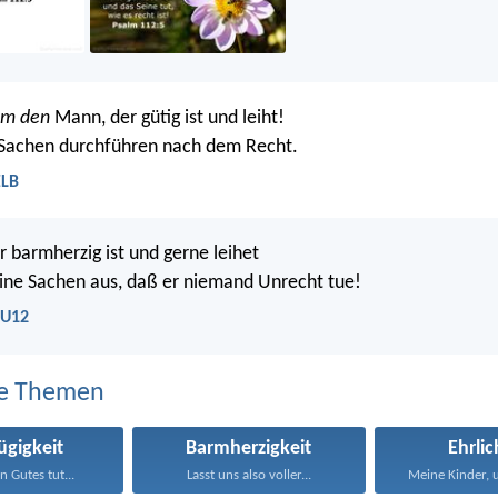
um den
Mann, der gütig ist und leiht!
 Sachen durchführen nach dem Recht.
ELB
 barmherzig ist und gerne leihet
eine Sachen aus, daß er niemand Unrecht tue!
LU12
e Themen
ügigkeit
Barmherzigkeit
Ehrlic
 Gutes tut...
Lasst uns also voller...
Meine Kinder, u