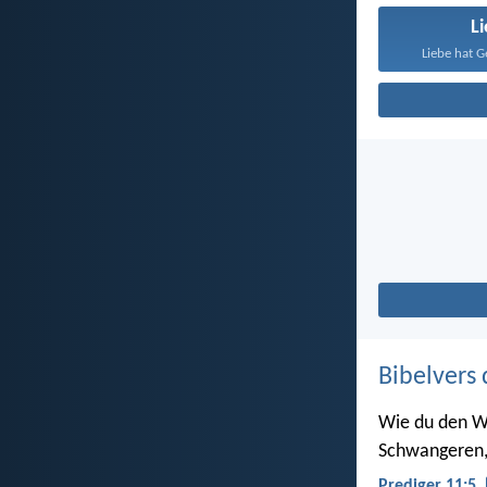
L
Liebe hat G
Bibelvers 
Wie du den We
Schwangeren, 
Prediger 11:5