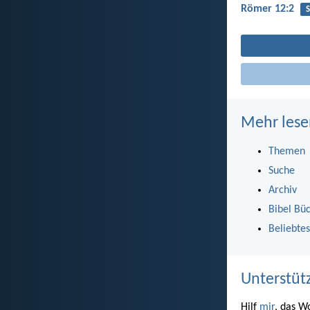
Römer 12:2
S
Mehr lese
Themen
Suche
Archiv
Bibel Bü
Beliebtes
Unterstüt
Hilf
mir
, das W