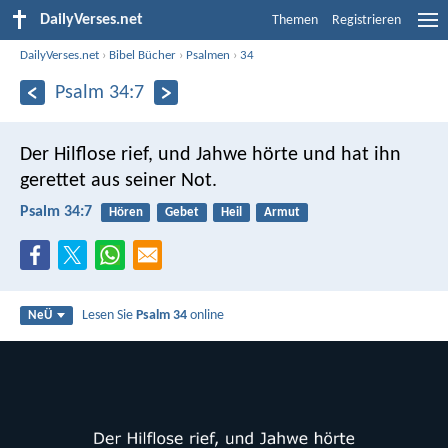
DailyVerses.net
Themen
Registrieren
DailyVerses.net
›
Bibel Bücher
›
Psalmen
›
34
Psalm 34:7
Der Hilflose rief, und Jahwe hörte
und hat ihn
gerettet aus seiner Not.
Psalm 34:7
Hören
Gebet
Heil
Armut
Lesen Sie
Psalm 34
online
NeÜ