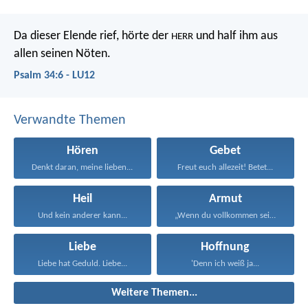
Da dieser Elende rief, hörte der
und half ihm aus
HERR
allen seinen Nöten.
Psalm 34:6 - LU12
Verwandte Themen
Hören
Gebet
Denkt daran, meine lieben...
Freut euch allezeit! Betet...
Heil
Armut
Und kein anderer kann...
„Wenn du vollkommen sein...
Liebe
Hoffnung
Liebe hat Geduld. Liebe...
'Denn ich weiß ja...
Weitere Themen...