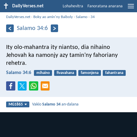
DailyVerses.net
Lohahevitra
Fanoratana anarana
DailyVerses.net
›
Boky ao amin'ny Baiboly
›
Salamo
›
34
Salamo 34:6
Ity olo-mahantra ity niantso, dia nihaino
Jehovah
ka namonjy azy tamin'ny fahoriany
rehetra.
Salamo 34:6
mihaino
fivavahana
famonjena
fahantrana
Vakio
Salamo 34
an-dalana
MG1865