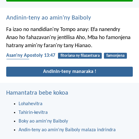
Andinin-teny ao amin'ny Baiboly
Fa izao no nandidian'ny Tompo anay: Efa nanendry
Anao ho fahazavan'ny jentilisa Aho, Mba ho famonjena
hatrany amin'ny faran'ny tany Hianao.
Asan'ny Apostoly 13:47
fitoriana ny filazantsara
famonjena
fahazavana
Andinin-teny manaraka !
Hamantatra bebe kokoa
Lohahevitra
Tahirin-kevitra
Boky ao amin'ny Baiboly
Andin-teny ao amin'ny Baiboly malaza indrindra