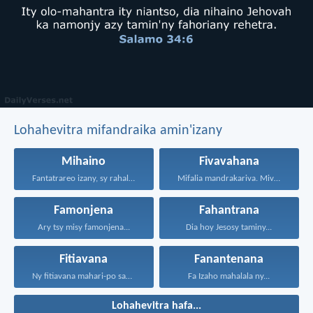
Lohahevitra mifandraika amin'izany
Mihaino
Fivavahana
Fantatrareo izany, sy rahalahy...
Mifalia mandrakariva. Mivavaha, ka...
Famonjena
Fahantrana
Ary tsy misy famonjena...
Dia hoy Jesosy taminy...
Fitiavana
Fanantenana
Ny fitiavana mahari-po sady...
Fa Izaho mahalala ny...
Lohahevitra hafa...