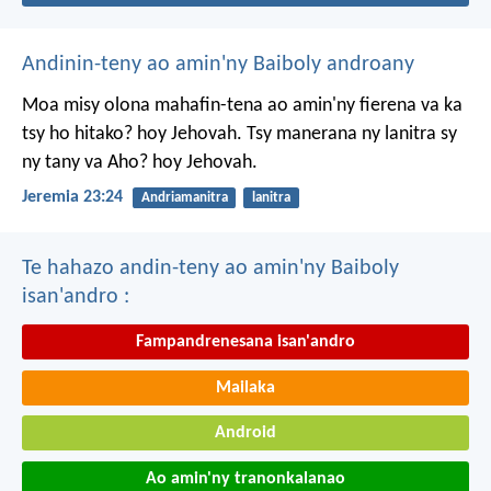
Andinin-teny ao amin'ny Baiboly androany
Moa misy olona mahafin-tena ao amin'ny fierena va ka
tsy ho hitako? hoy Jehovah. Tsy manerana ny lanitra sy
ny tany va Aho? hoy Jehovah.
Jeremia 23:24
Andriamanitra
lanitra
Te hahazo andin-teny ao amin'ny Baiboly
isan'andro :
Fampandrenesana isan'andro
Mailaka
Android
Ao amin'ny tranonkalanao