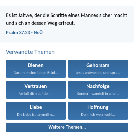
Es ist Jahwe, der die Schritte eines Mannes sicher macht
und sich an dessen Weg erfreut.
Psalm 37:23 - NeÜ
Verwandte Themen
Dienen
Gehorsam
Darum, meine lieben Brüder...
Jesus antwortete und sprach...
Vertrauen
Nachfolge
Verlaß dich auf den...
Sondern wandelt in allen...
Liebe
Hoffnung
Die Liebe ist langmütig...
Denn ich weiß wohl...
Weitere Themen...