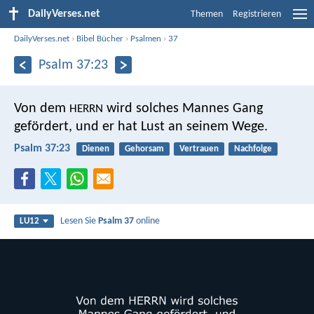
DailyVerses.net
Themen
Registrieren
DailyVerses.net
›
Bibel Bücher
›
Psalmen
›
37
Psalm 37:23
Von dem
wird solches Mannes Gang
HERRN
gefördert,
und er hat Lust an seinem Wege.
Psalm 37:23
Dienen
Gehorsam
Vertrauen
Nachfolge
Lesen Sie
Psalm 37
online
LU12