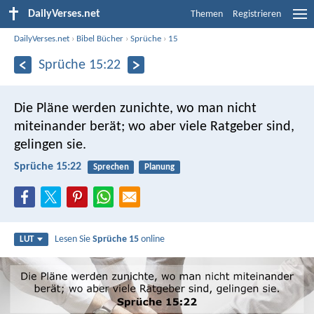
DailyVerses.net
Themen
Registrieren
DailyVerses.net
›
Bibel Bücher
›
Sprüche
›
15
Sprüche 15:22
Die Pläne werden zunichte, wo man nicht
miteinander berät;
wo aber viele Ratgeber sind,
gelingen sie.
Sprüche 15:22
Sprechen
Planung
Lesen Sie
Sprüche 15
online
LUT