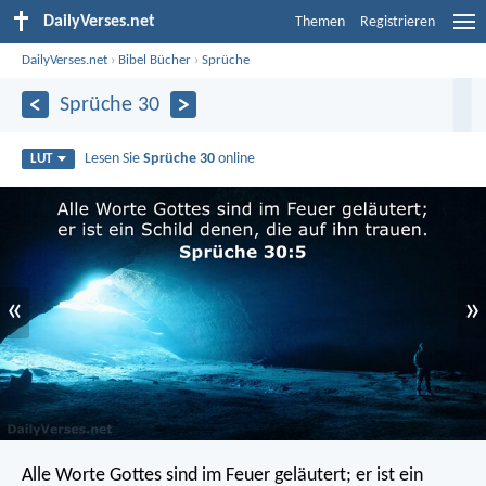
DailyVerses.net
Themen
Registrieren
DailyVerses.net
›
Bibel Bücher
›
Sprüche
Sprüche 30
Lesen Sie
Sprüche 30
online
LUT
«
»
Alle Worte Gottes sind im Feuer geläutert;
er ist ein