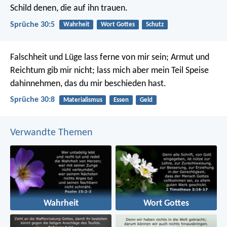
Schild denen, die auf ihn trauen.
Sprüche 30:5
Wahrheit
Wort Gottes
Schutz
Falschheit und Lüge lass ferne von mir sein;
Armut und
Reichtum gib mir nicht;
lass mich aber mein Teil Speise
dahinnehmen, das du mir beschieden hast.
Sprüche 30:8
Materialismus
Essen
Geld
Verwandte Themen
Wahrheit
Wort Gottes